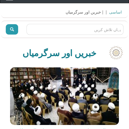
اساسى
|
| خبريں اور سرگرمياں
خبريں اور سرگرمياں