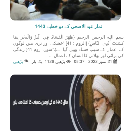
نماز عید الاضحی کے دو خطبے 1443
بسم الله الرحمن الرحيم {ظَهَرَ الْفَسَادُ فِي الْبَرِّ وَالْبَحْرِ بِمَا
كَسَبَتْ أَيْدِي النَّاسِ} [الروم : 41] “خشکی اور تری میں لوگوں
کے اعمال کے سبب فساد پھیل گیا ہے).”سورہ روم 41( زندگی
کی برائی اور بھلائی کا انسان کے اعمال ...
21 تموز 2022 - 08:37
پڑھیں 1126 ایک بار
پڑھیں