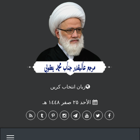
زبان انتخاب كريں
الأحد ٢٥ صفر ١٤٤٨ هـ