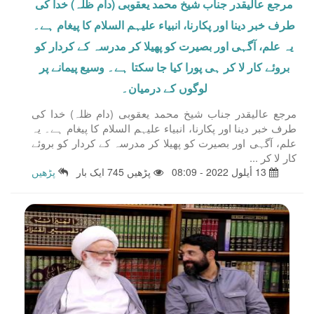
مرجع عالیقدر جناب شیخ محمد یعقوبی (دام ظلہ) خدا کی
طرف خبر دینا اور پکارنا، انبیاء علیہم السلام کا پیغام ہے۔
یہ علم، آگہی اور بصیرت کو پھیلا کر مدرسہ کے کردار کو
بروئے کار لا کر ہی پورا کیا جا سکتا ہے۔ وسیع پیمانے پر
لوگوں کے درمیان۔
مرجع عالیقدر جناب شیخ محمد یعقوبی (دام ظلہ) خدا کی
طرف خبر دینا اور پکارنا، انبیاء علیہم السلام کا پیغام ہے۔ یہ
علم، آگہی اور بصیرت کو پھیلا کر مدرسہ کے کردار کو بروئے
کار لا کر ...
13 أيلول 2022 - 08:09
پڑھیں 745 ایک بار
پڑھیں