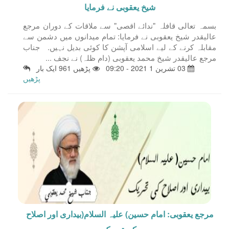
شیخ یعقوبی نے فرمایا
بسمہ تعالی قافلہ "ندائے اقصی" سے ملاقات کے دوران مرجع
عالیقدر شیخ یعقوبی نے فرمایا: تمام میدانوں میں دشمن سے
مقابلہ کرنے کے لیے اسلامی آپشن کا کوئی بديل نہیں. جناب
مرجع عالیقدر شیخ محمد یعقوبی (دام ظلہ) نے نجف ...
03 تشرين 1 2021 - 09:20
پڑھیں 961 ایک بار
پڑھیں
مرجع یعقوبی: امام حسین) علیہ السلام(بیداری اور اصلاح