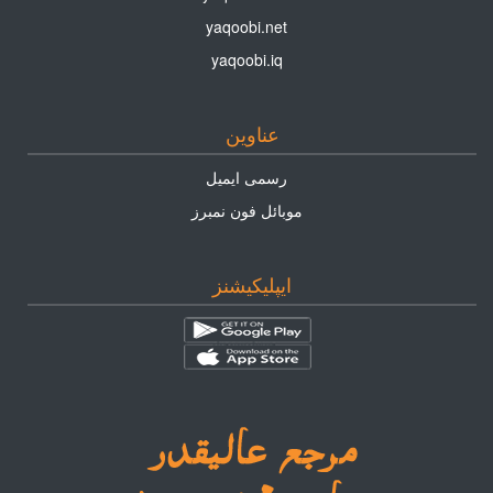
yaqoobi.net
yaqoobi.iq
عناوين
رسمى ايميل
موبائل فون نمبرز
ايپليكيشنز