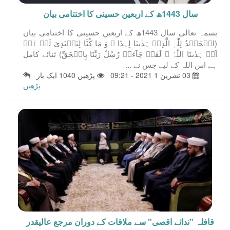
سال 1443ھ کے اربعين حسینی کا اختتامی بیان
بسمہ تعالى سال 1443ھ کے اربعين حسینی کا اختتامی بیان
(الۡحَمۡدُ لِلّٰہِ الَّذِیۡ ہَدٰىنَا لِہٰذَا ۟ وَ مَا کُنَّا لِنَہۡتَدِیَ لَوۡ لَاۤ
اَنۡ ہَدٰىنَا اللّٰہُ ۚ لَقَدۡ جَآءَتۡ رُسُلُ رَبِّنَا بِالۡحَقِّ) ثنائے کامل
ہے اس اللہ کے لیے جس نے ...
03 تشرين 1 2021 - 09:21
پڑھیں 1040 ایک بار
پڑھیں
قافلہ "ندائے اقصی" سے ملاقات کے دوران مرجع عالیقدر