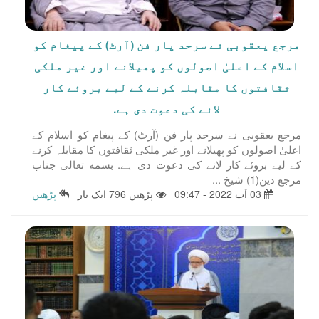
مرجع یعقوبی نے سرحد پار فن (آرٹ) کے پیغام کو
اسلام کے اعلیٰ اصولوں کو پھیلانے اور غیر ملکی
ثقافتوں کا مقابلہ کرنے کے لیے بروئے کار
لانے کی دعوت دی ہے.
مرجع یعقوبی نے سرحد پار فن (آرٹ) کے پیغام کو اسلام کے
اعلیٰ اصولوں کو پھیلانے اور غیر ملکی ثقافتوں کا مقابلہ کرنے
کے لیے بروئے کار لانے کی دعوت دی ہے. بسمه تعالى جناب
مرجع دین(1) شیخ ...
03 آب 2022 - 09:47
پڑھیں 796 ایک بار
پڑھیں