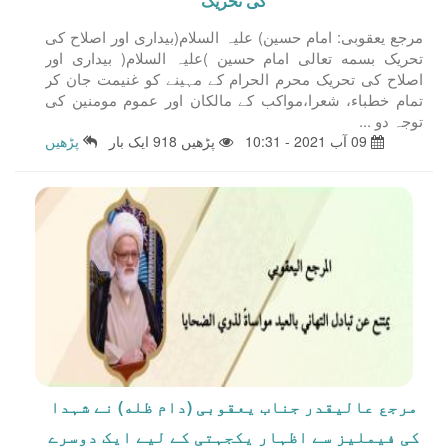
کی تحریک
مرجع یعقوبی: امام حسین) علیہ السلام(بیداری اور اصلاح کی
تحریک بسمه تعالى امام حسین )علیہ السلام( بیداری اور
اصلاح کی تحریک محرم الحرام کے مہینے کو غنیمت جان کر
تمام خطباء، شعرا،مواکب کے مالکان اور عموم مومنین کی
توجہ دو ...
09 آب 2021 - 10:31
پڑھیں 918 ایک بار
پڑھیں
مرجع عالیقدر جناب یعقوبی (دام ظله) نے شہدا
کی فیملیز سے اظہار یکجہتی کے لیے ایک دوسرے