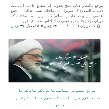
مرجع عالیقدر جناب شیخ یعقوبی کی مجمع عالمی اہل بیت
(علیہم السلام) کے سربراہ سے ملاقات بسمہ تعالی مجمع
عالمی اہل بیت (علیہم السلام) کے سربراہ سے ملاقات کے
دوران مرجع عالیقدر یعقوبی نے کہا: اس وقت دنیا عروجِ ...
27 حزيران 2021 - 09:25
پڑھیں 815 ایک بار
پڑھیں
مرجع یعقوبی :سیاسی ماحول کو صاف کرنا
مسلمانوں میں اتحاد کے حصول کے لئے ایک اہم
عنصر ہے