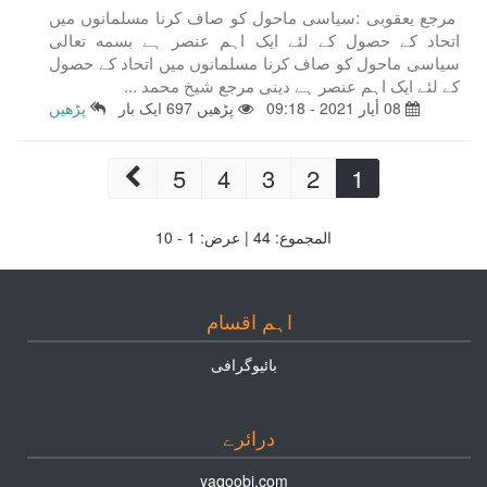
مرجع یعقوبی :سیاسی ماحول کو صاف کرنا مسلمانوں میں
اتحاد کے حصول کے لئے ایک اہم عنصر ہے بسمه تعالى
سیاسی ماحول کو صاف کرنا مسلمانوں میں اتحاد کے حصول
کے لئے ایک اہم عنصر ہے دینی مرجع شیخ محمد ...
08 أيار 2021 - 09:18
پڑھیں 697 ایک بار
پڑھیں
5
4
3
2
1
المجموع:
44
| عرض:
1 - 10
اہم اقسام
بائيوگرافى
درائرے
yaqoobi.com