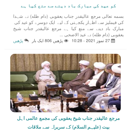
کو عید کی مبارک باد دینے سے منع کیا ہے
بسمه تعالى مرجع عالیقدر جناب یعقوبی (دام ظله) نے شہدا
کی فیملیز سے اظہار یکجہتی کے لیے ایک دوسرے کو عید کی
مبارک باد دینے سے منع کیا ہے مرجع عالیقدر جناب شیخ
یعقوبی (دام ظله) نے عید الاضحی ...
27 تموز 2021 - 10:28
پڑھیں 806 ایک بار
پڑھیں
مرجع عالیقدر جناب شیخ یعقوبی کی مجمع عالمی اہل
بیت (علیہم السلام) کے سربراہ سے ملاقات