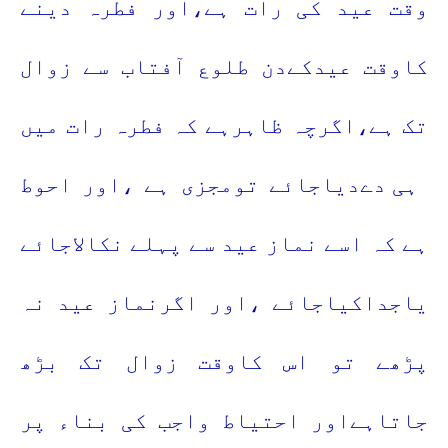
وقت عید کی رات ہے،اور فطرہ دینے
کاوقت عیدکےدن طلوع آفتاب سے زوال
تک ہے،اگرچہ ظاہرہے کہ فطرہ رات میں
ہی دےدیاجائے تومجزی ہے ،اور احوط
ہے کہ اسے نماز عید سے پہلے نکالاجائے
یاجداکیاجائے ،اور اگرنماز عید نہ
پڑھے تو اس کاوقت زوال تک بڑھ
جاتاہےاور احتیاط واجب کی بناء پر