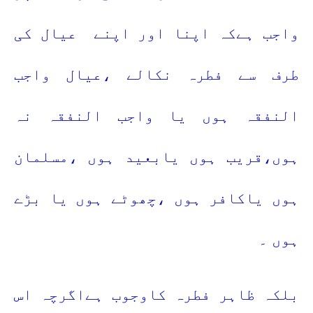
واجب ہےکہ اپنا اور اپنے
عیال کی
طرف سے فطرہ نکالے ،عیال واجب
النفقہ ہوں یا واجب النفقہ نہ
ہوں،قریب ہوں یابعید ہوں ،مسلمان
ہوں یاکافر ہوں ،چھوٹے ہوں یا بڑے
ہوں ۔
بلکہ ظاہر فطرہ کاوجوب ہےاگرچہ اس