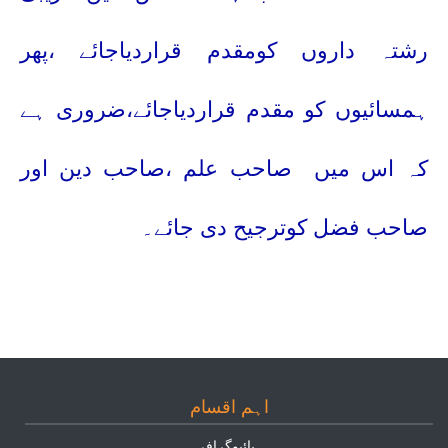
رشتہ داروں کومقدم قراردیاجائے ،پھر
ہمسائیوں کو مقدم قراردیاجائے،ضروری ہے
کہ اس میں
صاحب علم ،صاحب دین اور
صاحب فضل کوترجیح دی جائے۔
اہم اقسام
بائيوگرافى