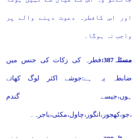
اور اس کافطرہ دعوت دینے والے پر
واجب نہ ہوگا۔
مسئلہ387:
فطرہ کی زکات کی جنس میں
ضابطہ یہ ہے:جوشے اکثر لوگ کھاتے
ہوں،جیسے گندم
،جو،کھجور،انگور،چاول،مکئی،باجرہ۔