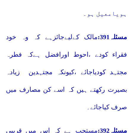
ہویامعیل ہو۔
مسئلہ391:
مالک کےلیےجائزہے کہ وہ خود
فقراء کودے ،احوط اورافضل ہےکہ فطرہ
مجتہد کودیاجائے ،کیونکہ مجتہدین
زیادہ
بصیرت رکھتے ہیں کہ اسے کن مصارف میں
صرف کیاجائے۔
مسئلہ392:
مستحب ہے کہ اس میں قریبی