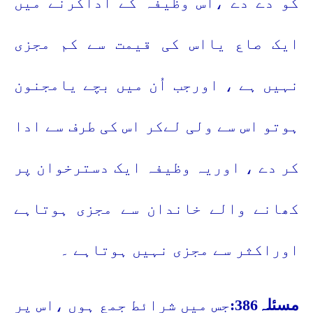
کو دے دے ،اس وظیفہ کے اداکرنے میں
ایک صاع یااس کی قیمت سے کم مجزی
نہیں ہے ، اورجب اُن میں بچے یامجنون
ہوتو اس سے ولی لےکر اس کی طرف سے ادا
کر دے ، اوریہ وظیفہ ایک دسترخوان پر
کھانے والے خاندان سے مجزی ہوتاہے
اوراکثر سے مجزی نہیں ہوتاہے ۔
مسئلہ386:
جس میں شرائط جمع ہوں ،اس پر