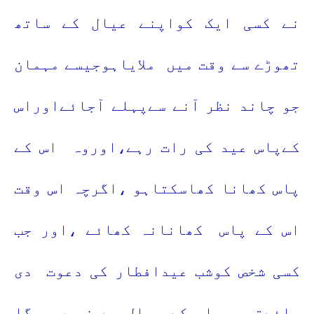
نے کسی ایک کواپنے عیال کے ساتھ
تھوڑے سے وقت میں
ملایاہوجیسے مہمان
جو چاند نظر آنے سےپہلے آجائےاوراس
کےپاس عید کی رات رہے،اوروہ
اس کے
پاس کھانا کھاسکتاہو ،اگرچہ اس وقت
اس کے پاس
کھانانہ کھائے ،اور جب
کسی شخص کوشب عیدافطار کی دعوت
دی
جائےتو وہ اس کے عیال سے نہیں ہوگا