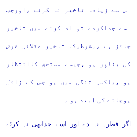
اس سے زیادہ تاخیر نہ کرئے ،اورجب
اسے جداکردے تو اداکرنے میں تاخیر
جائز ہے ،بشرطیکہ تاخیر عقلائی غرض
کی بناپر ہو ،جیسے مستحق کاانتظار
ہو ،یاکسی تنگی میں ہو جس کے زائل
ہوجانے کی امید ہو ۔
اگر فطرہ نہ دے اور اسے جدابھی نہ کرئے