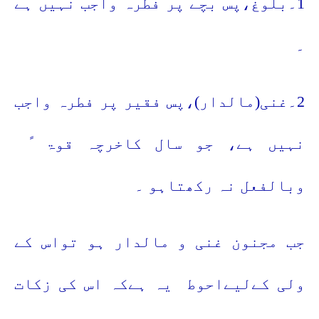
1۔بلوغ،پس بچے پر فطرہ واجب نہیں ہے
۔
2۔غنی(مالدار)،پس فقیر پر فطرہ واجب
نہیں ہے، جو سال کاخرچہ قوۃ ً
وبالفعل نہ رکھتاہو ۔
جب مجنون غنی و مالدار ہو تواس کے
ولی کےلیےاحوط
یہ ہےکہ اس کی زکات