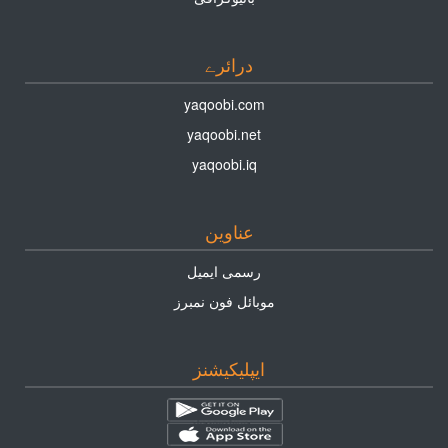
درائرے
yaqoobi.com
yaqoobi.net
yaqoobi.iq
عناوين
رسمى ايميل
موبائل فون نمبرز
ايپليكيشنز