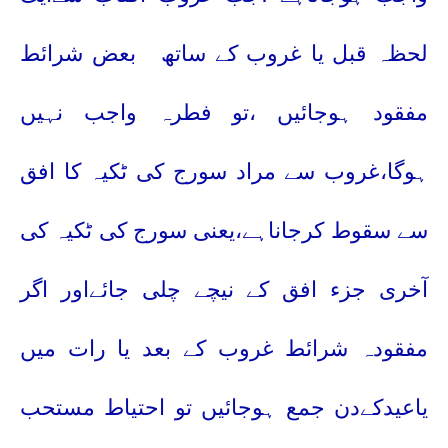
لحظہ قبل یا غروب کے ساتھ
بعض شرائط
مفقود ہوجائیں ،تو فطرہ واجب نہیں
ہوگا،غروب سے مراد سورج کی ٹکیہ کا افق
سے سقوط کرجاناہے،یعنی سورج کی ٹکیہ کی
آخری جزء افق کے نیچے چلی جائےاور اگر
مفقودہ شرائط غروب کے بعد یا رات میں
یاعیدکےدن جمع ہوجائیں تو احتیاط مستحب