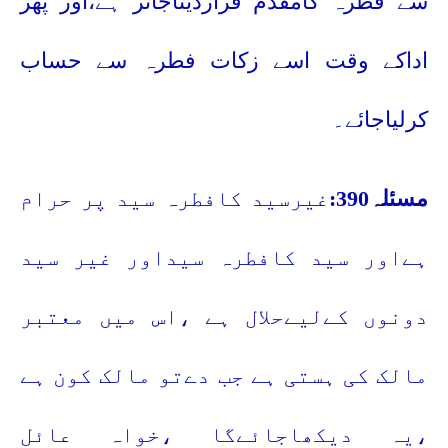
سے فطرہ کامقدم قراردیناجائز ہے،اور پھر
اداکے وقت اسے زکات فطرہ سے حساب
کرلیاجائے۔
مسئلہ390:
غیرسید کافطرہ سید پر حرام
ہےاور سید کافطرہ سیداور غیر سید
دونوں کےلیےحلال ہے ،اس میں معتبر
مالک کی ہستی ہے جب دےتو مالک کون ہے
،یہ دیکھاجائےگا ،خواہ عائل