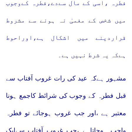
فطرہ ،اسی کے مال سےدے،فطرہ کےوجوب
میں شخص کے مغمیٰ نہ ہونے سے مشروط
قراردینے میں اشکال ہے،اوراحوط
ہےکہ یہ شرط نہیں ہے۔
مشہور ہےکہ عید کی رات غروب آفتاب سے
قبل فطرہ کے وجوب کی شرائط کاجمع ہونا
معتبر ہے ،اور جب غروب ہوجائے تو فطرہ
واجب ہوجاتاہے ،جب غروب آفتاب سےایک