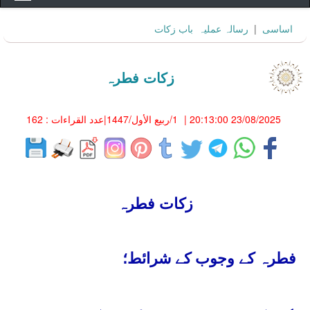
اساسى
|
رسالہ عمليہ
باب زکات
زکات فطرہ
23/08/2025 20:13:00
|
1/ربيع الأول/1447
|عدد القراءات : 162
زکات فطرہ
فطرہ کے وجوب کے شرائط؛