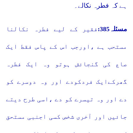
ہے کہ فطرہ نکالے۔
مسئلہ385:
فقیر کے لیے فطرہ نکالنا
مستحب ہے ،اورجب اس کے پاس فقط ایک
صاع کی گنجائش ہوتو وہ ایک فطرہ
گھرکےایک فردکودے اور وہ دوسرے کو
دے اور وہ تیسرے کو دے ،اسی طرح دیتے
جائیں اور آخری شخص کسی اجنبی مستحق