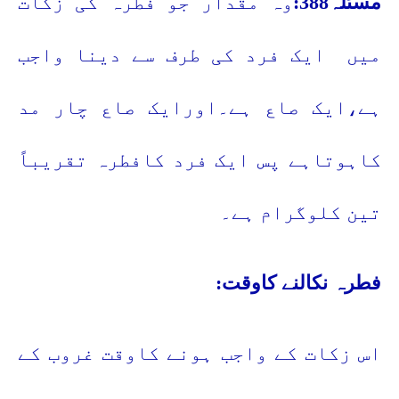
مسئلہ388:
وہ مقدار جو فطرہ کی زکات
میں
ایک فرد کی طرف سے دینا واجب
ہے،ایک صاع ہے۔اورایک صاع چار مد
کاہوتاہے پس ایک فرد کافطرہ تقریباً
تین کلوگرام ہے۔
فطرہ نکالنے کاوقت:
اس زکات کے واجب ہونے کاوقت غروب کے