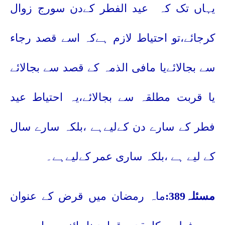
یہاں تک کہ
عید الفطر کےدن سورج زوال
کرجائے،تو احتیاط لازم ہےکہ اسے قصد رجاء
سے بجالائےیا مافی الذمہ کے قصد سے بجالائے
یا قربت مطلقہ سے بجالائے،یہ احتیاط عید
فطر کے سارے دن کےلیےہے ،بلکہ سارے سال
کے لیے ہے ،بلکہ ساری عمر کےلیےہے۔
مسئلہ389:
ماہ رمضان میں قرض کے عنوان