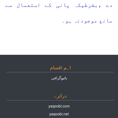
دے ،بشرطیکہ پانی کے استعمال سے
مانع موجودنہ ہو۔
اہم اقسام
بائيوگرافى
درائرے
yaqoobi.com
yaqoobi.net