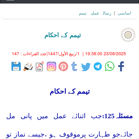
اساسى
|
رسالہ عمليہ
تیمم
تیمم کے احکام
23/08/2025 19:38:00
|
1/ربيع الأول/1447
|عدد القراءات : 147
تیمم کے احکام
مسئلہ125:
جب اثنائے عمل میں پانی مل
جائےجو طہارت پرموقوف ہو ،جیسے نماز تو