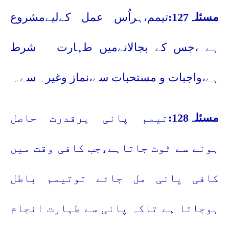
مسئلہ127:
تیمم،ہراُس عمل کےلیےمشروع
ہے ،جس کے بجالانےمیں طہارت
شرط
ہے،واجبات و مستحبات سے،نماز وغیرہ سے۔
مسئلہ128:
تیمم پانی پرقدرت حاصل
ہونے سے ٹوٹ جاتاہے،جب کافی وقت میں
کافی پانی مل جائے توتیمم باطل
ہوجاتا ہے تاکہ پانی سے طہارت انجام