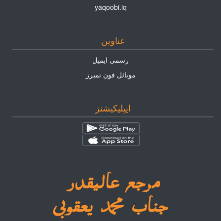
yaqoobi.iq
عناوين
رسمى ايميل
موبائل فون نمبرز
ايپليكيشنز