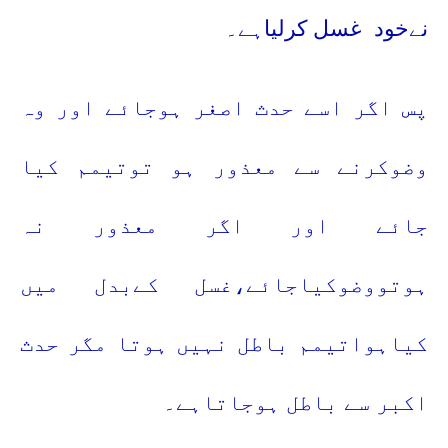
نےخود
غسل کرلیاہے۔
پس اگر اسے حدث اصغر ہوجائے اور وہ
وضوکرنے سے معذور ہو توتیمم کیا
جائے اور اگر معذور نہ
ہوتووضوکیاجائے،غسل کےبدل میں
کیاہواتیمم باطل نہیں ہوتا مگر حدث
اکبر سے باطل ہوجاتاہے۔