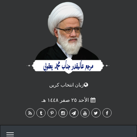
زبان انتخاب كريں
الأحد ٢٥ صفر ١٤٤٨ هـ