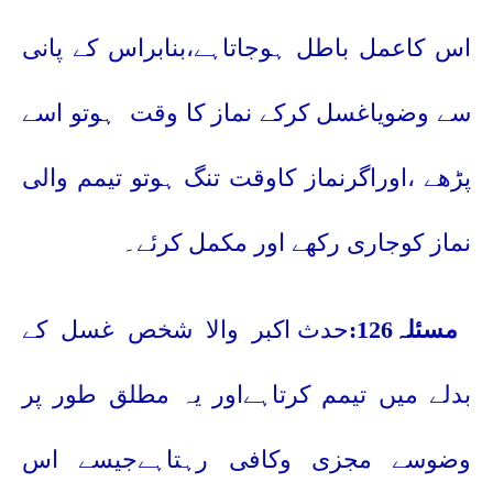
اس کاعمل باطل ہوجاتاہے،بنابراس کے پانی
سے وضویاغسل کرکے نماز کا وقت
ہوتو اسے
پڑھے ،اوراگرنماز کاوقت تنگ ہوتو تیمم والی
نماز کوجاری رکھے اور مکمل کرئے۔
مسئلہ126:
حدث اکبر والا شخص غسل کے
بدلے میں تیمم کرتاہےاور یہ مطلق طور پر
وضوسے مجزی وکافی رہتاہےجیسے اس