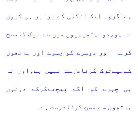
ہےاگرچہ ایک انگلی کے برابر ہی کیوں
نہ ہو،دو ہتھیلیوں میں سے ایک کامسح
کرنا اور دوسرے کو چہرے اور ہاتھوں
کےلیےترک کرنادرست نہیں ہے،اور نہ
ہی چہرے کو آگے پیچھےکرکے دونوں
ہاتھوں سے مسح کرنادرست ہے۔