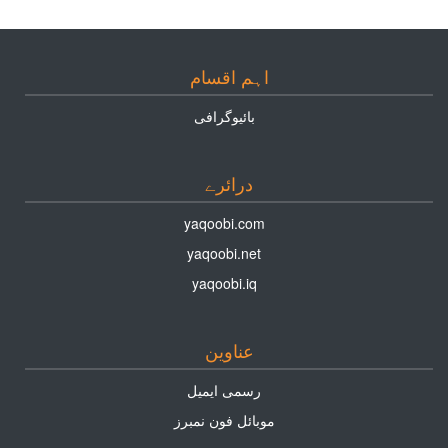
اہم اقسام
بائيوگرافى
درائرے
yaqoobi.com
yaqoobi.net
yaqoobi.iq
عناوين
رسمى ايميل
موبائل فون نمبرز