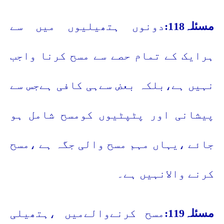
مسئلہ118:
دونوں ہتھیلیوں میں سے
ہرایک کے تمام حصے سے مسح کرنا واجب
نہیں ہے،بلکہ بعض سےہی کافی ہےجس سے
پیشانی اور پٹپٹیوں کومسح شامل ہو
جائے ،یہاں مہم مسح والی جگہ ہے ،مسح
کرنے والانہیں ہے۔
مسئلہ119:
مسح کرنےوالےمیں ،ہتھیلی