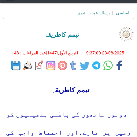
اساسى
|
رسالہ عمليہ
تیمم
تیمم کاطریقہ
23/08/2025 19:37:00
|
1/ربيع الأول/1447
|عدد القراءات : 148
تیمم کاطریقہ
دونوں ہاتھوں کی باطنی ہتھیلیوں کو
زمین پر مارے،اور احتیاط واجب کی