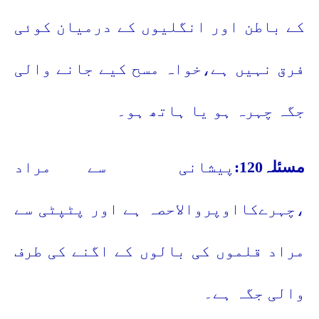
کے باطن اور انگلیوں کے درمیان کوئی
فرق نہیں ہے،خواہ مسح کیے جانے والی
جگہ چہرہ ہو یا ہاتھ ہو۔
مسئلہ120:
پیشانی
سے مراد
،چہرےکااوپروالاحصہ ہے اور پٹپٹی سے
مراد قلموں کی بالوں کے اگنے کی طرف
والی جگہ ہے۔