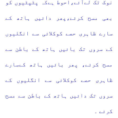
نوک تک لےآئے،احوط ہےکہ پٹپٹیوں کو
بھی مسح کرئے،پھر دائیں ہاتھ کے
سارے ظاہری حصے کوکلائی سے انگلیوں
کے سروں تک بائیں ہاتھ کے باطن سے
مسح کرئے، پھر بائیں ہاتھ کےسارے
ظاہری حصے کوکلائی سے انگلیوں کے
سروں تک دائیں ہاتھ کے باطن سے مسح
کرئے ۔