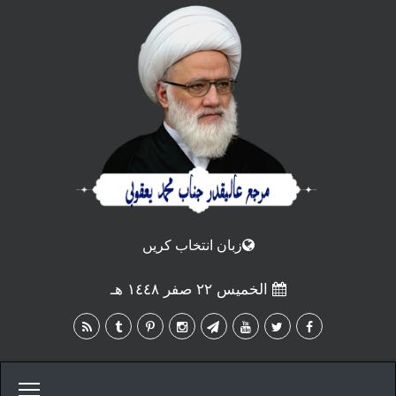
زبان انتخاب كريں
الخميس ٢٢ صفر ١٤٤٨ هـ