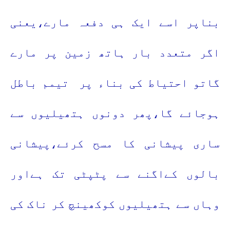
بناپر اسے ایک ہی دفعہ مارے،یعنی
اگر متعدد بار ہاتھ زمین پر مارے
گاتو احتیاط کی بناء پر
تیمم باطل
ہوجائے گا،پھر دونوں ہتھیلیوں سے
ساری پیشانی کا مسح کرئے،پیشانی
بالوں کےاگنے سے پٹپٹی تک ہےاور
وہاں سے ہتھیلیوں کوکھینچ کر ناک کی