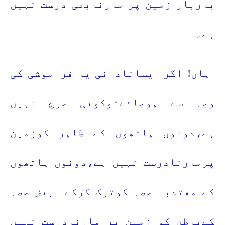
باربار زمین پر مارنابھی درست نہیں
ہے۔
ہاں!
اگر ایسانادانی یا فراموشی کی
وجہ سے ہوجائےتوکوئی حرج نہیں
ہے،دونوں ہاتھوں کے ظاہر کوزمین
پرمارنادرست نہیں ہے،دونوں ہاتھوں
کے معتدبہ حصہ کوترک کرکے بعض حصہ
کےباطن کو زمین پر مارنادرست نہیں