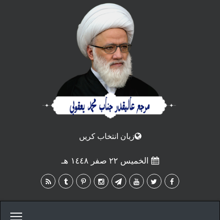
زبان انتخاب كريں
الخميس ٢٢ صفر ١٤٤٨ هـ