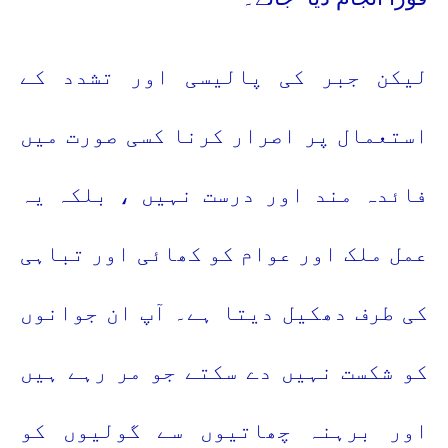
لیکن جبر کی پالیسی اور تشدد کے
استعمال پر اصرار کرنا کسی صورت میں
فائدہ مند اور درست نہیں ، بلکہ یہ
عمل ملک اور عوام کو کھائی اور تباہی
کی طرف دھکیل دیتا ہے۔
آپ ان جوانوں
کو شکست نہیں دے سکتے جو مر رہے ہیں
اور برہنہ چھاتیوں سے گولیوں کو