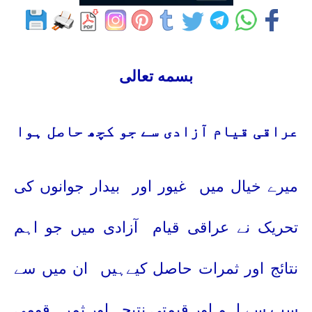
بسمه تعالى
عراقی قیام آزادی سے جو کچھ حاصل ہوا
میرے خیال میں
غیور اور
بیدار جوانوں کی
تحریک نے عراقی قیام
آزادی میں جو اہم
نتائج اور ثمرات حاصل کیےہیں
ان میں سے
سب سے اہم اور قیمتی نتیجہ اور ثمرہ
قومی