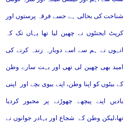
شناخت کی بحالی ہے جسے
فرقہ پرستوں اور
کرپٹ ایجنٹوں نے چھین لیا تھا یہاں تک کہ
انہوں نے ہم سے اسے دوبارہ زندہ کرنے کی
امید بھی چھین لی تھی اور بہت سارے وطن
کے بیٹوں کو اپنا وطن، اپنے بیوی بچے اور
اپنی
یادیں اپنے پیچھے چھوڑنے پر مجبور کردیا
تھا،لیکن وطن کے
شجاع اور بہادر جوانوں نے