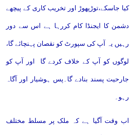
کیا جاسکے،توڑپھوڑ اور تخریب کاری کے پیچھے
دشمن کا ایجنڈا کام کررہا ہے اس سے دور
رہیں یہ آپ کی سپورٹ کو نقصان پہنچائے گا،
لوگوں کو آپ کے خلاف کردے گا
اور آپ کو
جارحیت پسند بنادے گا۔پس ہوشیار اور آگاہ
رہو۔
اب وقت آگیا ہے کہ ملک پر مسلط مختلف