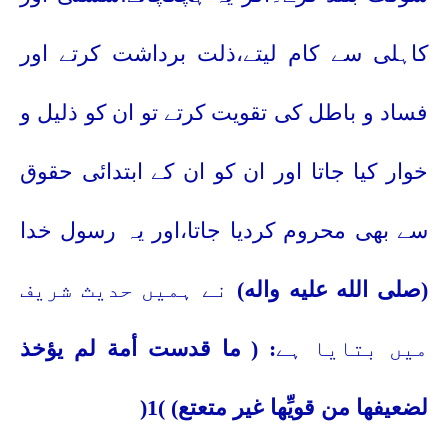
کاہلی سے کام لیتے،ذلت برداشت کرتے اور
فساد و باطل کی تقویت کرتے تو ان کو ذلیل و
خوار کیا جاتا اور ان کو ان کے ابتدائی حقوق
سے بھی محروم کردیا جاتا،اور یہ رسول خدا
(صلى الله عليه واله)
نے ہمیں حدیث شریف
میں بتایا ہے
: ( ما قدست أمة لم يؤخذ
لضعيفها من قويِّها غير متعتع)
)
1
(