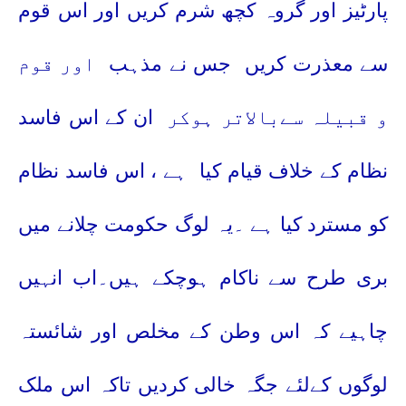
پارٹیز اور گروہ کچھ شرم کریں اور اس قوم
سے معذرت کریں
جس نے مذہب
اور قوم
و قبیلہ سےبالاتر ہوکر
ان کے اس فاسد
نظام کے خلاف قیام کیا
ہے ، اس فاسد نظام
کو مسترد کیا ہے ۔یہ لوگ حکومت چلانے میں
بری طرح سے ناکام ہوچکے ہیں۔اب انہیں
چاہیے کہ اس وطن کے مخلص اور شائستہ
لوگوں کےلئے جگہ خالی کردیں تاکہ اس ملک