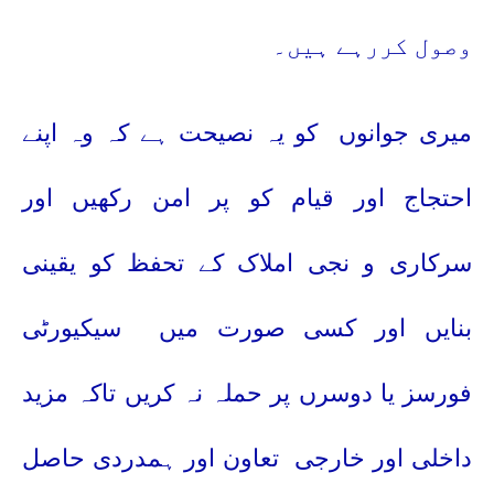
وصول کررہے ہیں۔
میری جوانوں
کو یہ نصیحت ہے کہ وہ اپنے
احتجاج اور قیام کو پر امن رکھیں
اور
سرکاری و نجی املاک کے تحفظ کو یقینی
بنایں
اور کسی صورت میں
سیکیورٹی
فورسز یا دوسرں پر حملہ نہ کریں تاکہ مزید
داخلی اور خارجی
تعاون اور ہمدردی حاصل