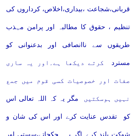
قربانی،شجاعت ،بیداری،اخلاص،
کرداروں کی
تنظیم ، حقوق کا مطالبہ اور پرامن مہذب
طریقوں سے ناانصافی اور بدعنوانی کو
مسترد
کرتے دیکھا ہے۔اور یہ ساری
صفات اور خصوصیات کسی قوم میں جمع
نہیں ہوسکتیں
مگر یہ کہ اللہ تعالی اس
کو
تقدس عنایت کرے اور اس کی شان و
شوکت بلند کرے۔اگر یہ ہچکچاتے،سستی اور