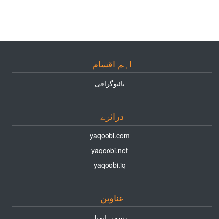
اہم اقسام
بائيوگرافى
درائرے
yaqoobi.com
yaqoobi.net
yaqoobi.iq
عناوين
رسمى ايميل