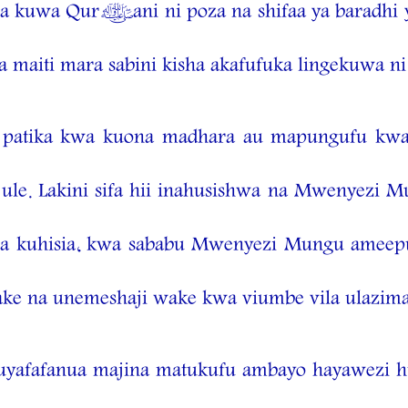
a kuwa Qur’ani ni poza na shifaa ya baradhi ya 
a maiti mara sabini kisha akafufuka lingekuwa n
o patika kwa kuona madhara au mapungufu kw
e. Lakini sifa hii inahusishwa na Mwenyezi Mu
a kuhisia, kwa sababu Mwenyezi Mungu ameepuka
ke na unemeshaji wake kwa viumbe vila ulazima
kuyafafanua majina matukufu ambayo hayawezi