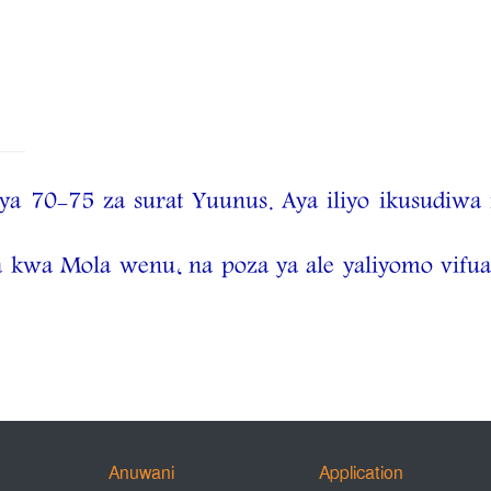
a aya 70-75 za surat Yuunus. Aya iliyo ikusudiw
a kwa Mola wenu, na poza ya ale yaliyomo vifu
Anuwani
Application