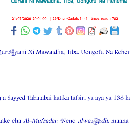
Qur’ani Ni Mawaidha, Tiba, Uongofu Na Rehema
21/07/2020 20:04:00
|
29/Dhul-Qadah/1441
|times read : 782
Qur’ani Ni Mawaidha, Tiba, Uongofu Na Rehe
a Sayyed Tabatabai katika tafsiri ya aya ya 138 k
hake cha
Al-Mufradat: “
Neno
alwa’dh
, maana