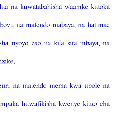
ua na kuwatabahisha waamke kutoka
mbovu na matendo mabaya, na hatimae
sha nyoyo zao na kila sifa mbaya, na
izike.
zuri na matendo mema kwa upole na
 mpaka huwafikisha kwenye kituo cha