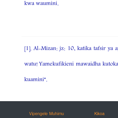
kwa waumini.
[1]
. Al-Mizan: jz: 10, katika tafsir y
watu! Yamekufikieni mawaidha kutok
kuamini”.
Vipengele Muhimu
Kikoa