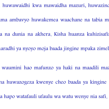
i huwawaidhi kwa mawaidha mazuri, huwazind
, kama ambavyo huwakemea waachane na tabia 
 na dunia na akhera. Kisha huanza kuhizisafi
maradhi ya nyoyo moja baada jingine mpaka zimel
waumini hao mafunzo ya haki na maadili ma
 na huwazogeza kwenye cheo baada ya kingine
 hapo watafauli ufaulu wa watu wenye nia safi.