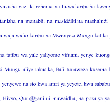
wavisha vazi la rehema na huwakaribisha kwen
tanisha na manabii, na masiddiki,na mashahidi
la waja walio karibu na Mwenyezi Mungu katika p
tatibu wa yale yaliyomo vifuani, yenye kuongo
i Mungu aliye takasika. Bali tunaweza kusema 
a yenyewe na sio kwa amri ya yeyote, kwa sababu
Hivyo, Qur’ani ni mawaidha, na poza ya yal