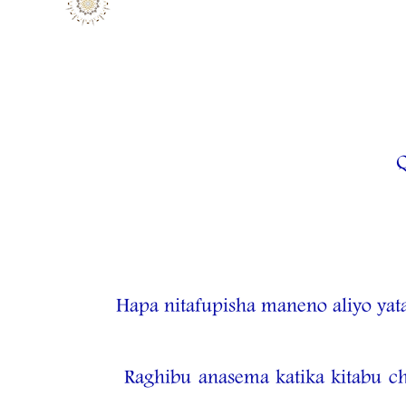
Hapa nitafupisha maneno aliyo yataj
Raghibu anasema katika kitabu c