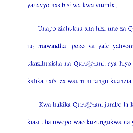
yanavyo nasibishwa kwa viumbe.
Unapo zichukua sifa hizi nne z
ni: mawaidha, pozo ya yale yaliyo
ukazihusisha na Qur’ani, aya hiyo i
katika nafsi za waumini tangu kuanzia
Kwa hakika Qur’ani jambo la kwa
kiasi cha uwepo wao kuzungukwa na gi