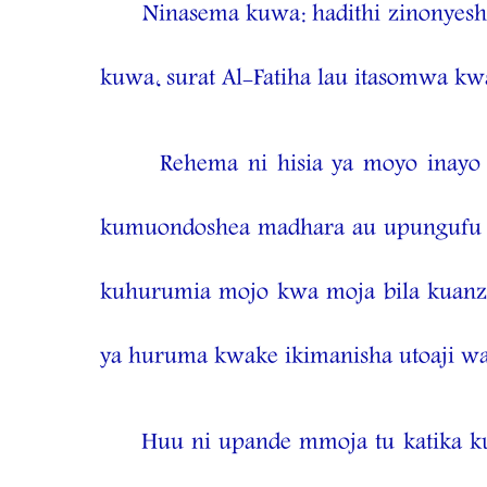
Ninasema kuwa: hadithi zinonyesh
kuwa, surat Al-Fatiha lau itasomwa kw
Rehema ni hisia ya moyo inay
kumuondoshea madhara au upungufu ul
kuhurumia mojo kwa moja bila kuanz
ya huruma kwake ikimanisha utoaji wa
Huu ni upande mmoja tu katika 