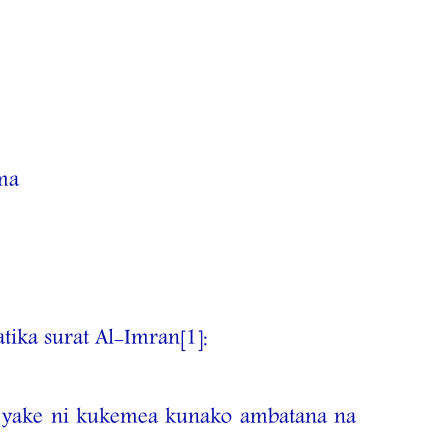
ma
atika surat Al-Imran
[1]
:
 yake ni kukemea kunako ambatana na