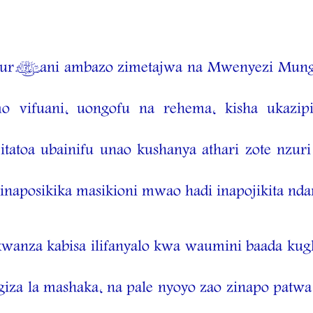
a Qur’ani ambazo zimetajwa na Mwenyezi Mun
mo vifuani, uongofu na rehema, kisha ukazip
tatoa ubainifu unao kushanya athari zote nzur
 inaposikika masikioni mwao hadi inapojikita nda
nza kabisa ilifanyalo kwa waumini baada kugha
za la mashaka, na pale nyoyo zao zinapo patwa 