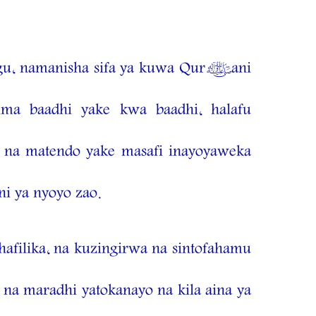
gu, namanisha sifa ya kuwa Qur’ani
ima baadhi yake kwa baadhi, halafu
i na matendo yake masafi inayoyaweka
ni ya nyoyo zao.
filika, na kuzingirwa na sintofahamu
na maradhi yatokanayo na kila aina ya