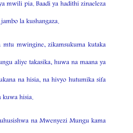
mwili pia. Baadi ya hadithi zinaeleza
i jambo la kushangaza.
a mtu mwingine, zikamsukuma kutaka
ngu aliye takasika, huwa na maana ya
na na hisia, na hivyo hutumika sifa
 kuwa hisia.
 huhusishwa na Mwenyezi Mungu kama