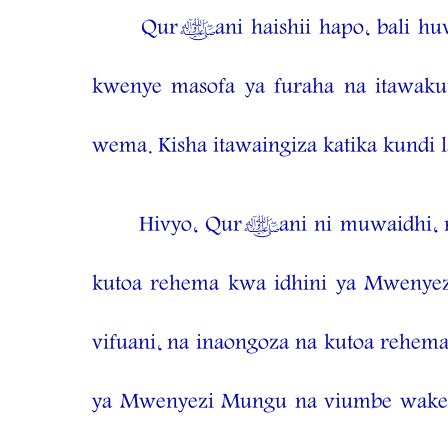
Qur’ani haishii hapo, bali hu
kwenye masofa ya furaha na itawaku
wema. Kisha itawaingiza katika kundi 
Hivyo, Qur’ani ni muwaidhi, na 
kutoa rehema kwa idhini ya Mwenyez
vifuani, na inaongoza na kutoa rehem
ya Mwenyezi Mungu na viumbe wake. 