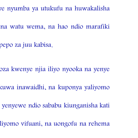
ye nyumba ya utukufu na huwakalisha
 na watu wema, na hao ndio marafiki
epo za juu kabisa.
za kwenye njia iliyo nyooka na yenye
kuwa inawaidhi, na kuponya yaliyomo
 yenyewe ndio sababu kiunganisha kati
iyomo vifuani, na uongofu na rehema