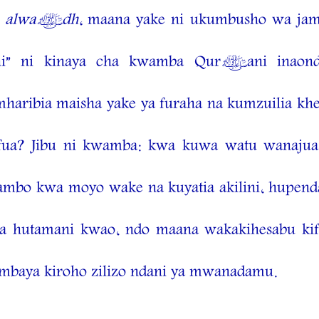
o
alwa’dh,
maana yake ni ukumbusho wa jambo
ani” ni kinaya cha kwamba Qur’ani inaond
ribia maisha yake ya furaha na kumzuilia kher
ua? Jibu ni kwamba: kwa kuwa watu wanajua
bo kwa moyo wake na kuyatia akilini, hupend
 na hutamani kwao, ndo maana wakakihesabu kif
a mbaya kiroho zilizo ndani ya mwanadamu.