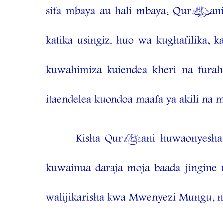
sifa mbaya au hali mbaya, Qur’an
katika usingizi huo wa kughafilika
kuwahimiza kuiendea kheri na furaha
itaendelea kuondoa maafa ya akili na 
Kisha Qur’ani huwaonyesha 
kuwainua daraja moja baada jingine
walijikarisha kwa Mwenyezi Mungu, na