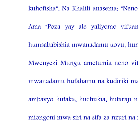
kuhofisha”. Na Khalili anasema: “Nen
Ama “Poza yay ale yaliyomo vifu
humsababishia mwanadamu uovu, humha
Mwenyezi Mungu ametumia neno vif
mwanadamu hufahamu na kudiriki mam
ambavyo hutaka, huchukia, hutaraji
miongoni mwa siri na sifa za nzuri n