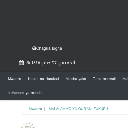
Chagua lugha
الخميس ٢٢ صفر ١٤٤٨ هـ
Mwanzo
Habari na Harakati
Maisha yake
Tuma maswali
Ma
Maneno ya maadili
+
Mwanzo
|
MALALAMIKO YA QUR’ANI TUKUFU