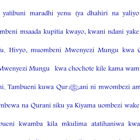
yatibuni maradhi yenu (ya dhahiri na yaliyo
mbeni msaada kupitia kwayo, kwani ndani yake 
otofu. Hivyo, muombeni Mwenyezi Mungu kw
 Mwenyezi Mungu
kwa chochote kile kama wa
. Tambueni kuwa Qur’ani ni mwombezi ambay
ombewa na Qurani siku ya Kiyama uombezi wake
bueni kwamba kila mkulima atatihaniwa kw