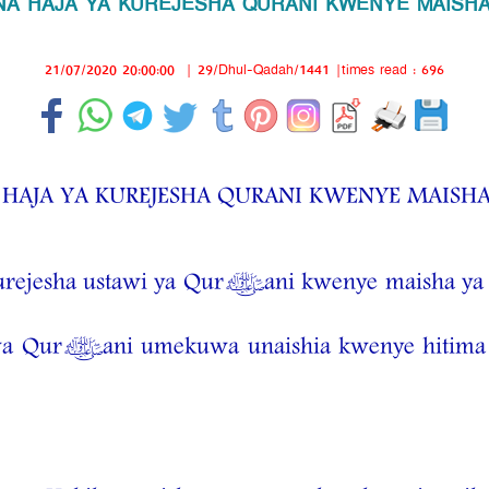
NA HAJA YA KUREJESHA QURANI KWENYE MAISH
21/07/2020 20:00:00
|
29/Dhul-Qadah/1441
|times read : 696
 HAJA YA KUREJESHA QURANI KWENYE MAISHA
 kurejesha ustawi ya Qur’ani kwenye maisha ya
 wa Qur’ani umekuwa unaishia kwenye hitima 