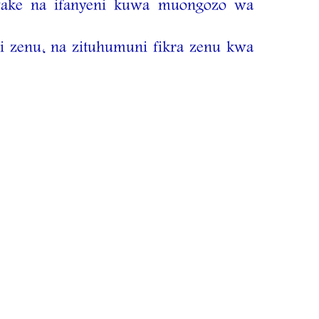
ke na ifanyeni kuwa muongozo wa
i zenu, na zituhumuni fikra zenu kwa