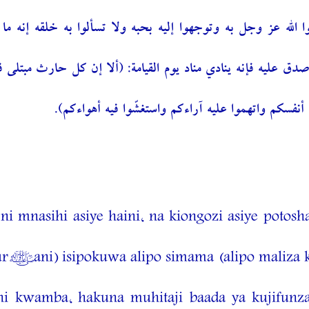
ا الله عز وجل به وتوجهوا إليه بحبه ولا تسألوا به خلقه إنه ما ت
صدق عليه فإنه ينادي مناد يوم القيامة: (ألا إن كل حارث مبتلى 
أنفسكم واتهموا عليه آراءكم واستغشّوا فيه أهواءكم
mnasihi asiye haini, na kiongozi asiye potosha
r’ani) isipokuwa alipo simama (alipo maliza 
i kwamba, hakuna muhitaji baada ya kujifun