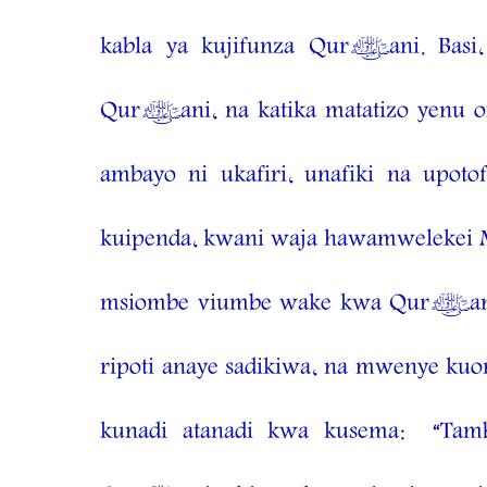
kabla ya kujifunza Qur’ani. Basi, 
Qur’ani, na katika matatizo yenu o
ambayo ni ukafiri, unafiki na up
kuipenda, kwani waja hawamwelekei
msiombe viumbe wake kwa Qur’ani
ripoti anaye sadikiwa, na mwenye ku
kunadi atanadi kwa kusema:
“Tam