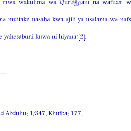
i mwa wakulima wa Qur’ani na wafuasi wa
a muitake nasaha kwa ajili ya usalama wa nafs
 yahesabuni kuwa ni hiyana”
[2]
.
d Abduhu: 1/347. Khutba: 177.