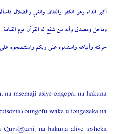
أكبر الداء وهو الكفر والنفاق والغي والضلال فاسألو
وماحل ومصدق وأنه من شفع له القرآن يوم القيامة
حرثته وأتباعه واستدلوه على ربكم واستنصحوه على ).
, na msemaji asiye ongopa, na hakuna
kuisoma) oungofu wake uliongezeka na
za Qur’ani, na hakuna aliye tosheka