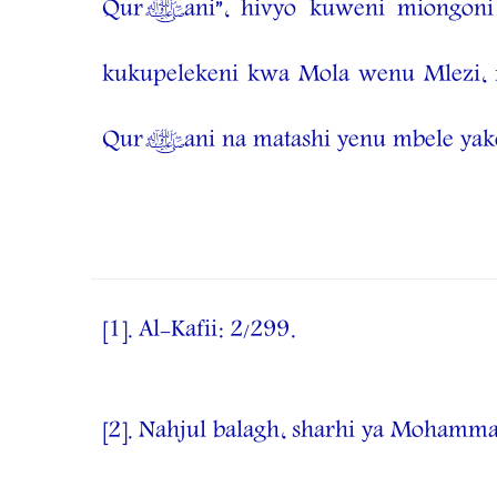
Qur’ani”, hivyo kuweni miongon
kukupelekeni kwa Mola wenu Mlezi, n
Qur’ani na matashi yenu mbele yake
[1]
.
Al-Kafii: 2/299.
[2]
.
Nahjul balagh, sharhi ya Mohamma