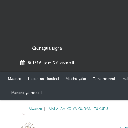
Chagua lugha
الجمعة ٢٣ صفر ١٤٤٨ هـ
Mwanzo
Habari na Harakati
Maisha yake
Tuma maswali
Ma
Maneno ya maadili
+
Mwanzo
|
MALALAMIKO YA QUR’ANI TUKUFU