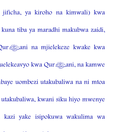
 jificha, ya kiroho na kimwali) kwa
kuna tiba ya maradhi makubwa zaidi,
a Qur’ani na mjielekeze kwake kwa
muelekeavyo kwa Qur’ani, na kamwe
e uombezi utakubaliwa na ni mtoa
 utakubaliwa, kwani siku hiyo mwenye
a kazi yake isipokuwa wakulima wa