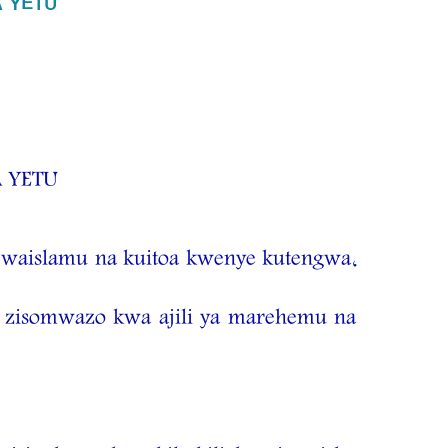
A YETU
 YETU
 waislamu na kuitoa kwenye kutengwa,
zisomwazo kwa ajili ya marehemu na