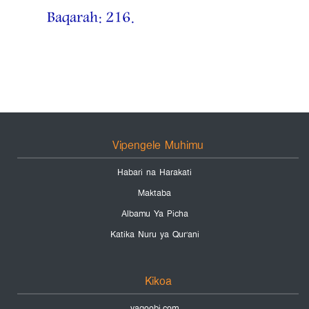
Baqarah: 216.
Vipengele Muhimu
Habari na Harakati
Maktaba
Albamu Ya Picha
Katika Nuru ya Qur’ani
Kikoa
yaqoobi.com