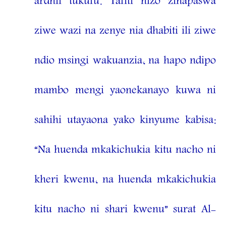
ardhii tukufu. Tafiti hizo zinapaswa
ziwe wazi na zenye nia dhabiti ili ziwe
ndio msingi wakuanzia, na hapo ndipo
mambo mengi yaonekanayo kuwa ni
sahihi utayaona yako kinyume kabisa:
“Na huenda mkakichukia kitu nacho ni
kheri kwenu, na huenda mkakichukia
kitu nacho ni shari kwenu” surat Al-