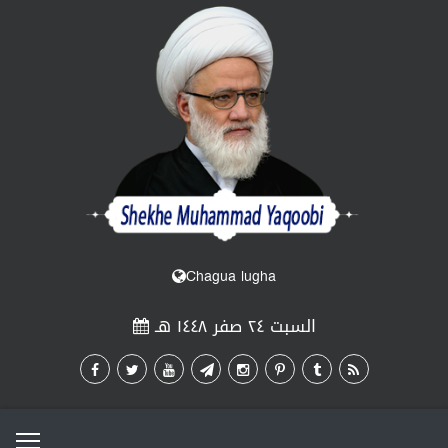
Chagua lugha
السبت ٢٤ صفر ١٤٤٨ هـ