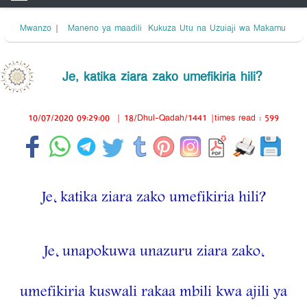
Mwanzo
|
Maneno ya maadili
Kukuza Utu na Uzuiaji wa Makamu
Je, katika ziara zako umefikiria hili?
10/07/2020 09:29:00
|
18/Dhul-Qadah/1441
|times read : 599
Je, katika ziara zako umefikiria hili?
Je, unapokuwa unazuru ziara zako,
umefikiria kuswali rakaa mbili kwa ajili ya