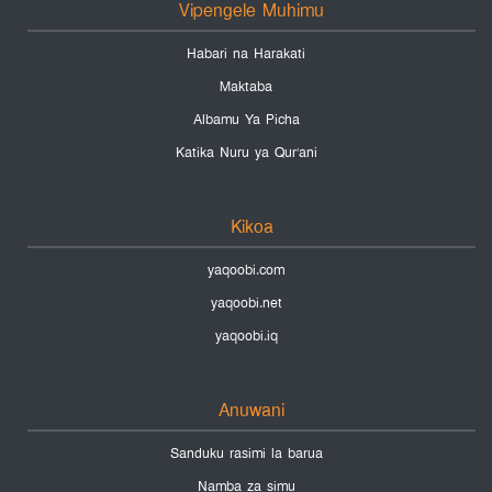
Vipengele Muhimu
Habari na Harakati
Maktaba
Albamu Ya Picha
Katika Nuru ya Qur’ani
Kikoa
yaqoobi.com
yaqoobi.net
yaqoobi.iq
Anuwani
Sanduku rasimi la barua
Namba za simu