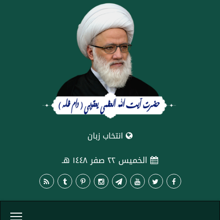
انتخاب زبان
الخميس ٢٢ صفر ١٤٤٨ هـ