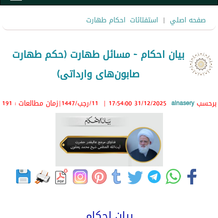
صفحه اصلي
|
استفتائات
احکام طهارت
بیان احکام - مسائل طهارت (حکم طهارت
صابون‌های وارداتی)
برحسب
alnasery
31/12/2025 17:54:00
|
11/رجب/1447
|زمان مطالعات : 191
بیان احکام