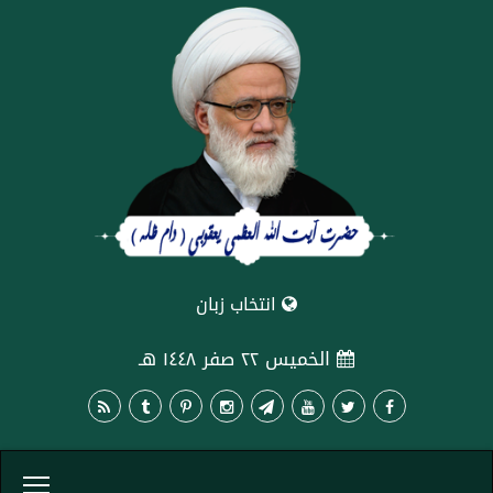
انتخاب زبان
الخميس ٢٢ صفر ١٤٤٨ هـ