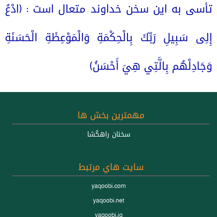
تأسی به این سخن خداوند متعال است : (ادْعُ 
إِلِى سَبِيلِ رَبِّكَ بِالْحِكْمَةِ وَالْمَوْعِظَةِ الْحَسَنَةِ 
وَجَادِلْهُم بِالَّتِي هِيَ أَحْسَنُ)
مهمترين بخش ها
سخنان راهگشا
سايت هاي مرتبط
yaqoobi.com
yaqoobi.net
yaqoobi.iq