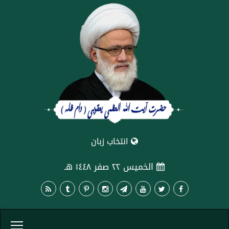
انتخاب زبان
الخميس ٢٢ صفر ١٤٤٨ هـ