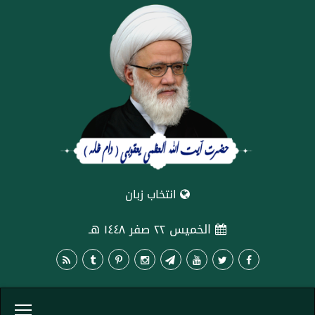
انتخاب زبان
الخميس ٢٢ صفر ١٤٤٨ هـ