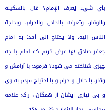
بأي شيء يُعرف الإمام؟ قال بالسكينة
والوقار، وتعرفه بالحلال والحرام، وبحاجة
الناس إليه، ولا يحتاج إلى أحد؛ به امام
جعفر صادق (ع) عرض كرىم كه امام با
چه
چیزی شناخته می شود؟ فرمود: با آرامش و
وقار، با حلال و حرام و با احتیاج مردم به وی
و بی نیازی ایشان از همگان.» ر.ک: علامه
مجلسی، بحار الانوار،
ج 25، ص 156.