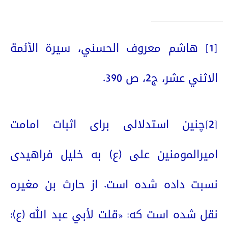
[1]
هاشم معروف الحسني
،
سيرة الأئمة
الاثني عشر، ج2
،
ص 390
.
[2]
چنین استدلالی برای اثبات امامت
امیرالمومنین علی (ع) به خلیل فراهیدی
نسبت داده شده است. از حارث بن مغیره
نقل شده است که: «
قلت لأبي عبد الله (ع):