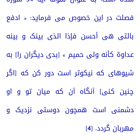
فصلت در این خصوص می فرماید: « ادفع
بالتی هی أحسن فإذا الذی بینک و بینه
عداوة کأنه ولی حمیم » [بدى ديگران را] به
شيوه‏اى كه نيكوتر است دور كن كه [اگر
چنين كنى‏] آنگاه آن كه ميان تو و او
دشمنى است همچون دوستى نزديک و
مهربان گردد.
[4]