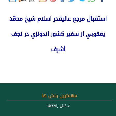
استقبال مرجع عاليقدر اسلام شيخ محمّد
يعقوبي از سفير كشور اندونزي در نجف
أشرف
مهمترين بخش ها
سخنان راهگشا