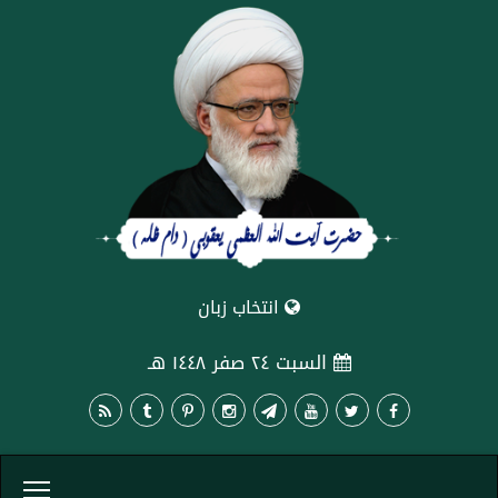
انتخاب زبان
السبت ٢٤ صفر ١٤٤٨ هـ