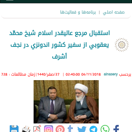
صفحه اصلي
|
برنامه‌ها و فعاليت‌ها
استقبال مرجع عاليقدر اسلام شيخ محمّد
يعقوبي از سفير كشور اندونزي در نجف
أشرف
برحسب
alnasery
06/11/2018 02:40:00
|
27/صفر/1440
|زمان مطالعات : 728