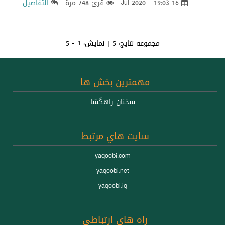
16 Jul 2020 - 19:03
قرئ 748 مرة
التفاصيل
مجموعه نتايج:
5
| نمايش:
1 - 5
مهمترين بخش ها
سخنان راهگشا
سايت هاي مرتبط
yaqoobi.com
yaqoobi.net
yaqoobi.iq
راه هاي ارتباطي