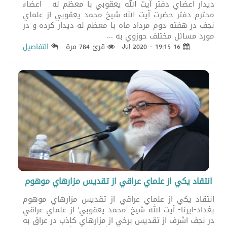
ديدار اعضاي دفتر آيت الله يعقوبي با معظم له اعضاء
محترم دفتر حضرت آيت الله شيخ محمد يعقوبي از علماي
نجف در هفته دوم مرداد ماه با معظم له ديدار كرده و در
مورد مسائل مختلف حوزوي به ...
16 Jul 2020 - 19:15
قرئ 784 مرة
التفاصيل
انتقاد يكي از علماي عراقي از تقديس مزارهاي موهوم
انتقاد يكي از علماي عراقي از تقديس مزارهاي موهوم
بغداد-ايرنا- آيت الله شيخ 'محمد يعقوبي' از علماي عراقي
در نجف اشرف از تقديس برخي از مزارهاي كاذب در عراق به