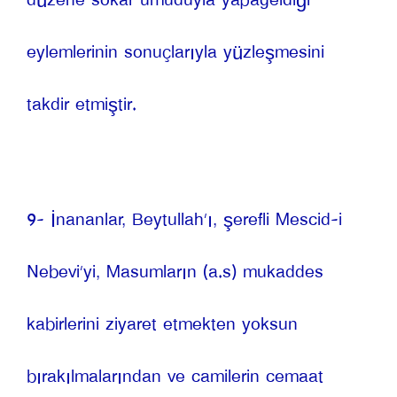
düzene sokar umuduyla yapageldiği 
eylemlerinin sonuçlarıyla yüzleşmesini 
takdir etmiştir.
9- İnananlar, Beytullah’ı, şerefli Mescid-i 
Nebevi’yi, Masumların (a.s) mukaddes 
kabirlerini ziyaret etmekten yoksun 
bırakılmalarından ve camilerin cemaat 