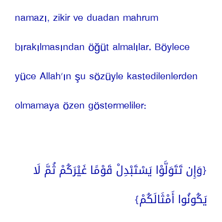
namazı, zikir ve duadan mahrum 
bırakılmasından öğüt almalılar. Böylece 
yüce Allah’ın şu sözüyle kastedilenlerden 
olmamaya özen göstermeliler:
{وَإِن تَتَوَلَّوْا يَسْتَبْدِلْ قَوْمًا غَيْرَكُمْ ثُمَّ لَا 
يَكُونُوا أَمْثَالَكُمْ}