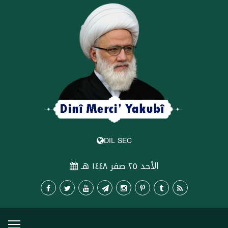
DIL SEC
الأحد ٢٥ صفر ١٤٤٨ هـ