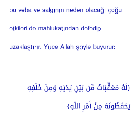
bu veba ve salgının neden olacağı çoğu 
etkileri de mahlukatından defedip 
uzaklaştırır. Yüce Allah şöyle buyurur:
{لَهُ مُعَقِّبَاتٌ مِّن بَيْنِ يَدَيْهِ وَمِنْ خَلْفِهِ 
يَحْفَظُونَهُ مِنْ أَمْرِ اللّهِ}