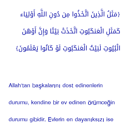
{مَثَلُ الَّذِينَ اتَّخَذُوا مِن دُونِ اللَّهِ أَوْلِيَاء 
كَمَثَلِ الْعَنكَبُوتِ اتَّخَذَتْ بَيْتًا وَإِنَّ أَوْهَنَ 
الْبُيُوتِ لَبَيْتُ الْعَنكَبُوتِ لَوْ كَانُوا يَعْلَمُونَ}
Allah’tan başkalarını dost edinenlerin 
durumu, kendine bir ev edinen örümceğin 
durumu gibidir. Evlerin en dayanıksızı ise 