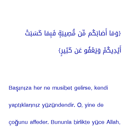
{وَمَا أَصَابَكُم مِّن مُّصِيبَةٍ فَبِمَا كَسَبَتْ 
أَيْدِيكُمْ وَيَعْفُو عَن كَثِيرٍ}
Başınıza her ne musibet gelirse, kendi 
yaptıklarınız yüzündendir. O, yine de 
çoğunu affeder. Bununla birlikte yüce Allah, 