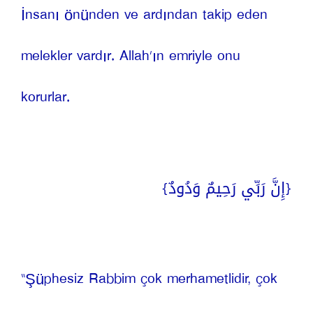
İnsanı önünden ve ardından takip eden 
melekler vardır. Allah’ın emriyle onu 
korurlar.
{إِنَّ رَبِّي رَحِيمٌ وَدُودٌ}
“Şüphesiz Rabbim çok merhametlidir, çok 