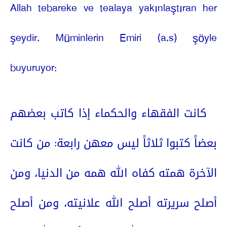
Allah tebareke ve tealaya yakınlaştıran her
şeydir. Müminlerin Emiri (a.s) şöyle
buyuruyor:
كانت الفقهاء والحكماء إذا كاتب بعضهم
بعضاً كتبوا ثلاثاً ليس معهن رابعة: من كانت
الآخرة همته كفاه الله همه من الدنيا، ومن
أصلح سريرته أصلح الله علانيته، ومن أصلح