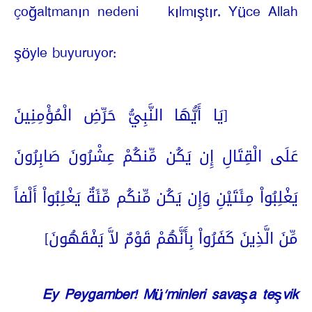
çoğaltmanın nedeni
kılmıştır. Yüce Allah
şöyle buyuruyor:
[يَا أَيُّهَا النَّبِيُّ حَرِّضِ الْمُؤْمِنِينَ
عَلَى الْقِتَالِ إِن يَكُن مِّنكُمْ عِشْرُونَ صَابِرُونَ
يَغْلِبُواْ مِئَتَيْنِ وَإِن يَكُن مِّنكُم مِّئَةٌ يَغْلِبُواْ أَلْفاً
مِّنَ الَّذِينَ كَفَرُواْ بِأَنَّهُمْ قَوْمٌ لاَّ يَفْقَهُونَ]
Ey Peygamber! Mü’minleri savaşa teşvik