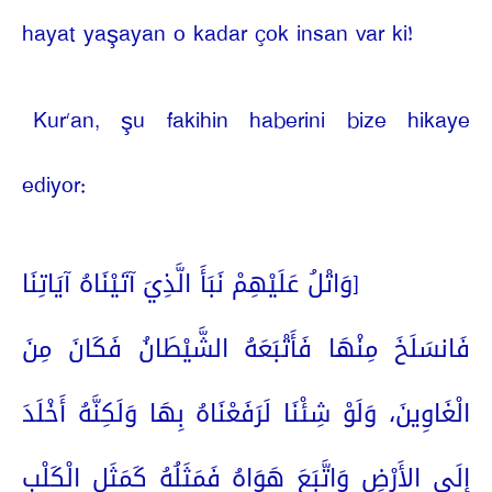
hayat yaşayan o kadar çok insan var ki!
Kur’an, şu fakihin haberini bize hikaye
ediyor:
[وَاتْلُ عَلَيْهِمْ نَبَأَ الَّذِيَ آتَيْنَاهُ آيَاتِنَا
فَانسَلَخَ مِنْهَا فَأَتْبَعَهُ الشَّيْطَانُ فَكَانَ مِنَ
الْغَاوِينَ، وَلَوْ شِئْنَا لَرَفَعْنَاهُ بِهَا وَلَكِنَّهُ أَخْلَدَ
إِلَى الأَرْضِ وَاتَّبَعَ هَوَاهُ فَمَثَلُهُ كَمَثَلِ الْكَلْبِ