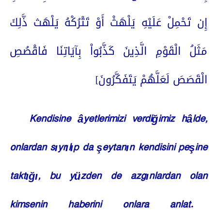
إِن تَحْمِلْ عَلَيْهِ يَلْهَثْ أَوْ تَتْرُكْهُ يَلْهَث ذَّلِكَ
مَثَلُ الْقَوْمِ الَّذِينَ كَذَّبُواْ بِآيَاتِنَا فَاقْصُصِ
الْقَصَصَ لَعَلَّهُمْ يَتَفَكَّرُونَ]
Kendisine âyetlerimizi verdiğimiz hâlde,
onlardan sıyrılıp da şeytanın kendisini peşine
taktığı, bu yüzden de azgınlardan olan
kimsenin haberini onlara anlat.