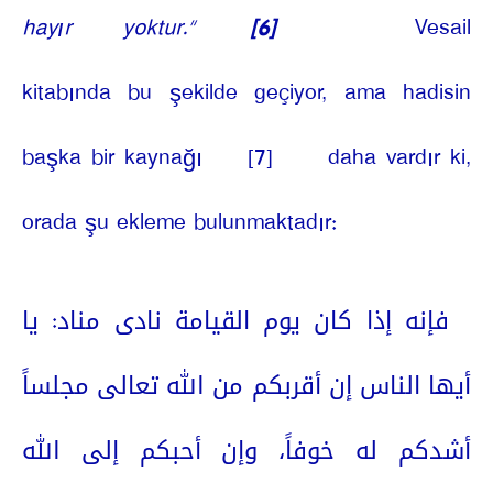
hayır yoktur.”
[6]
Vesail
kitabında bu şekilde geçiyor, ama hadisin
başka bir kaynağı
[7]
daha vardır ki,
orada şu ekleme bulunmaktadır:
فإنه إذا كان يوم القيامة نادى مناد: يا
أيها الناس إن أقربكم من الله تعالى مجلساً
أشدكم له خوفاً، وإن أحبكم إلى الله