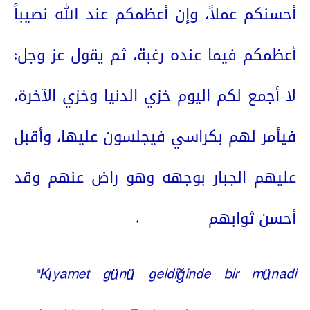
أحسنكم عملاً، وإن أعظمكم عند الله نصيباً
أعظمكم فيما عنده رغبة، ثم يقول عز وجل:
لا أجمع لكم اليوم خزي الدنيا وخزي الآخرة،
فيأمر لهم بكراسي فيجلسون عليها، وأقبل
عليهم الجبار بوجهه وهو راض عنهم وقد
.
أحسن ثوابهم
“Kıyamet günü geldiğinde bir münadi