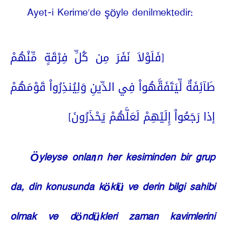
Ayet-i Kerime’de şöyle denilmektedir:
[فَلَوْلاَ نَفَرَ مِن كُلِّ فِرْقَةٍ مِّنْهُمْ
طَآئِفَةٌ لِّيَتَفَقَّهُواْ فِي الدِّينِ وَلِيُنذِرُواْ قَوْمَهُمْ
إذا رَجَعُواْ إِلَيْهِمْ لَعَلَّهُمْ يَحْذَرُونَ]
Öyleyse onların her kesiminden bir grup
da, din konusunda köklü ve derin bilgi sahibi
olmak ve döndükleri zaman kavimlerini