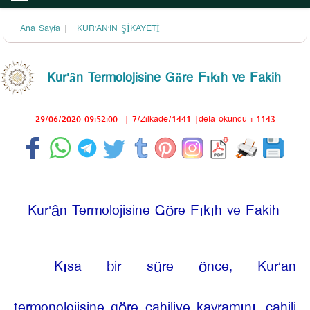
Ana Sayfa
|
KUR’AN’IN ŞİKAYETİ
Kur'ân Termolojisine Göre Fıkıh ve Fakih
29/06/2020 09:52:00
|
7/Zilkade/1441
|defa okundu : 1143
Kur'ân Termolojisine Göre Fıkıh ve Fakih
Kısa bir süre önce, Kur’an
termonolojisine göre cahiliye kavramını, cahili