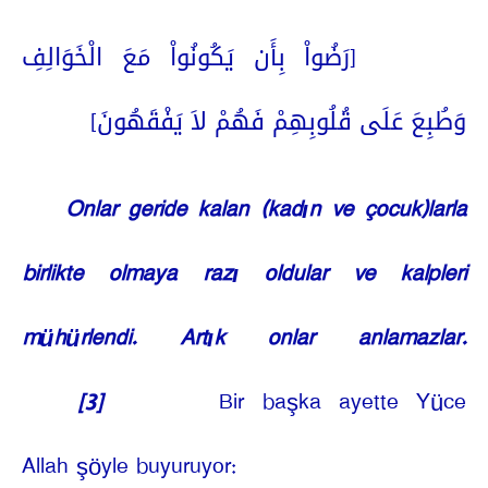
[رَضُواْ بِأَن يَكُونُواْ مَعَ الْخَوَالِفِ
وَطُبِعَ عَلَى قُلُوبِهِمْ فَهُمْ لاَ يَفْقَهُونَ]
Onlar geride kalan (kadın ve çocuk)larla
birlikte olmaya razı oldular ve kalpleri
mühürlendi. Artık onlar anlamazlar.
[3]
Bir başka ayette Yüce
Allah şöyle buyuruyor: