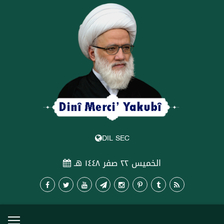
DIL SEC
الخميس ٢٢ صفر ١٤٤٨ هـ