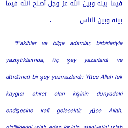
فيما بينه وبين الله عز وجل أصلح الله فيما
.
بينه وبين الناس
“Fakihler ve bilge adamlar, birbirleriyle
yazıştıklarında, üç şey yazarlardı ve
dördüncü bir şey yazmazlardı: Yüce Allah tek
kaygısı ahiret olan kişinin dünyadaki
endişesine kafi gelecektir, yüce Allah,
gizliliklerini ıslah eden kişinin, alaniyetini ıslah