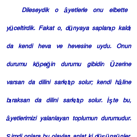
Dileseydik o âyetlerle onu elbette
yüceltirdik. Fakat o, dünyaya saplanıp kaldı
da kendi heva ve hevesine uydu. Onun
durumu köpeğin durumu gibidir: Üzerine
varsan da dilini sarkıtıp solur; kendi hâline
bıraksan da dilini sarkıtıp solur. İşte bu,
âyetlerimizi yalanlayan toplumun durumudur.
Şimdi onlara bu olayları anlat ki düşünsünler.