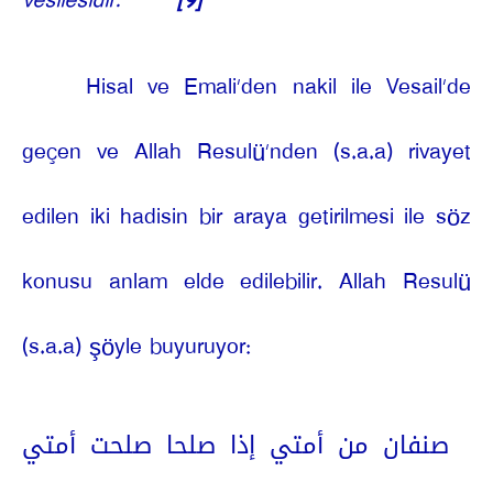
vesilesidir.
[9]
”
Hisal ve Emali’den nakil ile Vesail’de
geçen ve Allah Resulü’nden (s.a.a) rivayet
edilen iki hadisin bir araya getirilmesi ile söz
konusu anlam elde edilebilir. Allah Resulü
(s.a.a) şöyle buyuruyor:
صنفان من أمتي إذا صلحا صلحت أمتي