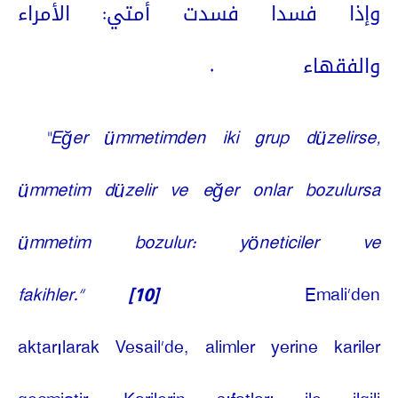
وإذا فسدا فسدت أمتي: الأمراء
.
والفقهاء
“Eğer ümmetimden iki grup düzelirse,
ümmetim düzelir ve eğer onlar bozulursa
ümmetim bozulur: yöneticiler ve
fakihler.”
[10]
Emali’den
aktarılarak Vesail’de, alimler yerine kariler