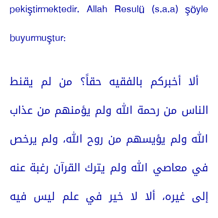
pekiştirmektedir. Allah Resulü (s.a.a) şöyle
buyurmuştur:
ألا أخبركم بالفقيه حقاً؟ من لم يقنط
الناس من رحمة الله ولم يؤمنهم من عذاب
الله ولم يؤيسهم من روح الله، ولم يرخص
في معاصي الله ولم يترك القرآن رغبة عنه
إلى غيره، ألا لا خير في علم ليس فيه