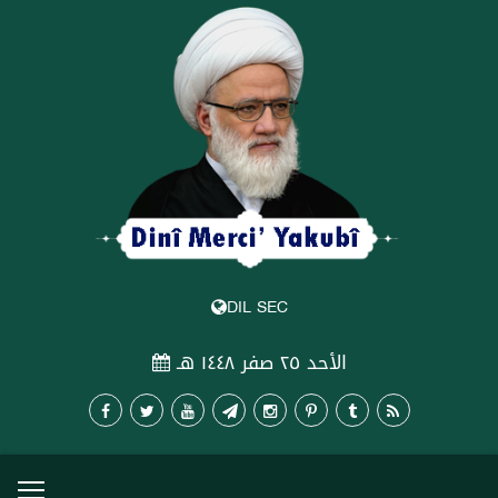
DIL SEC
الأحد ٢٥ صفر ١٤٤٨ هـ