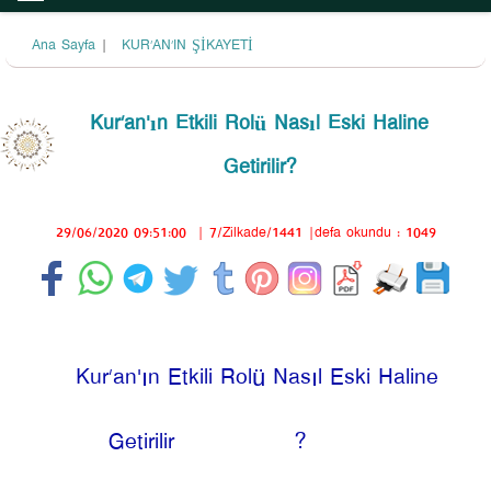
Ana Sayfa
|
KUR’AN’IN ŞİKAYETİ
Kur’an'ın Etkili Rolü Nasıl Eski Haline
Getirilir?
29/06/2020 09:51:00
|
7/Zilkade/1441
|defa okundu : 1049
Kur’an'ın Etkili Rolü Nasıl Eski Haline
Getirilir
?