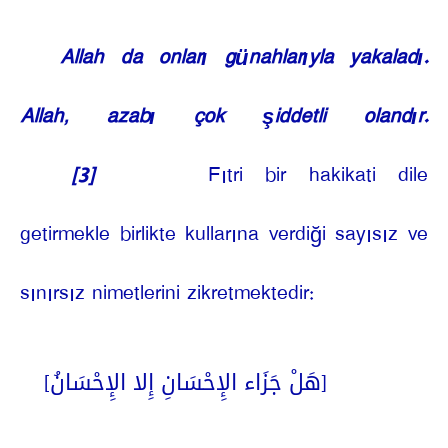
Allah da onları günahlarıyla yakaladı.
Allah, azabı çok şiddetli olandır.
[3]
Fıtri bir hakikati dile
getirmekle birlikte kullarına verdiği sayısız ve
sınırsız nimetlerini zikretmektedir:
[هَلْ جَزَاء الإِحْسَانِ إِلا الإِحْسَانُ]