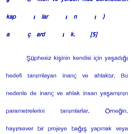
kap
ı
lar
ı
n
ı
)
a
ç
ard
ı
k.
[5]
Şüphesiz kişinin kendisi için yaşadığı
hedefi tanımlayan inanç ve ahlaktır. Bu
nedenle de inanç ve ahlak insan yaşamının
parametrelerini tanımlarlar. Örneğin,
hayırsever bir projeye bağış yapmak veya