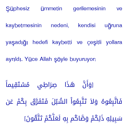
Şüphesiz ümmetin gerilemesinin ve
kaybetmesinin nedeni, kendisi uğruna
yaşadığı hedefi kaybetti ve çeşitli yollara
ayrıldı. Yüce Allah şöyle buyuruyor:
[وَأَنَّ هَذَا صِرَاطِي مُسْتَقِيماً
فَاتَّبِعُوهُ وَلاَ تَتَّبِعُواْ السُّبُلَ فَتَفَرَّقَ بِكُمْ عَن
سَبِيلِهِ ذَلِكُمْ وَصَّاكُم بِهِ لَعَلَّكُمْ تَتَّقُونَ]