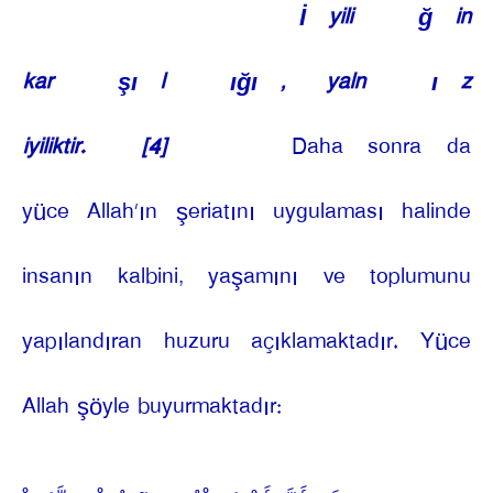
İ
yili
ğ
in
kar
şı
l
ığı
, yaln
ı
z
iyiliktir.
[4]
Daha sonra da
yüce Allah’ın şeriatını uygulaması halinde
insanın kalbini, yaşamını ve toplumunu
yapılandıran huzuru açıklamaktadır. Yüce
Allah şöyle buyurmaktadır: