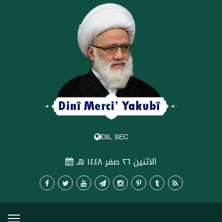
DIL SEC
الاثنين ٢٦ صفر ١٤٤٨ هـ