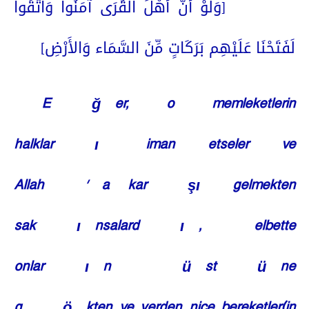
[وَلَوْ أَنَّ أَهْلَ الْقُرَى آمَنُواْ وَاتَّقَواْ
لَفَتَحْنَا عَلَيْهِم بَرَكَاتٍ مِّنَ السَّمَاء وَالأَرْضِ]
E
ğ
er, o memleketlerin
halklar
ı
iman etseler ve
Allah
’
a kar
şı
gelmekten
sak
ı
nsalard
ı
, elbette
onlar
ı
n
ü
st
ü
ne
g
ö
kten ve yerden nice bereketler(in