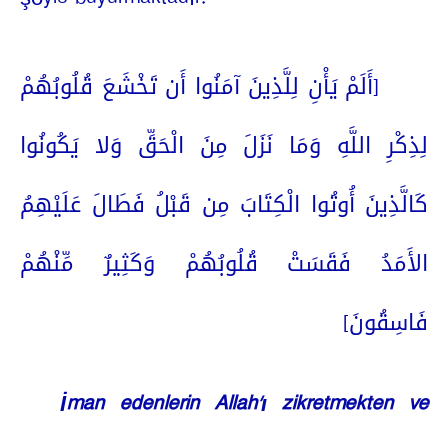
[أَلَمْ يَأْنِ لِلَّذِينَ آمَنُوا أَن تَخْشَعَ قُلُوبُهُمْ
لِذِكْرِ اللَّهِ وَمَا نَزَلَ مِنَ الْحَقِّ وَلا يَكُونُوا
كَالَّذِينَ أُوتُوا الْكِتَابَ مِن قَبْلُ فَطَالَ عَلَيْهِمُ
الأَمَدُ فَقَسَتْ قُلُوبُهُمْ وَكَثِيرٌ مِّنْهُمْ
فَاسِقُونَ]
İman edenlerin Allah’ı zikretmekten ve