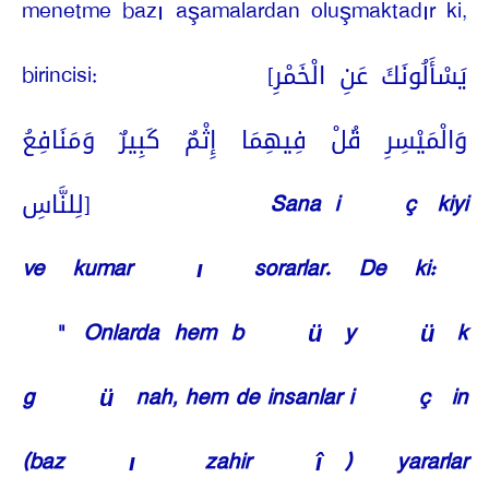
menetme bazı aşamalardan oluşmaktadır ki,
birincisi:
[يَسْأَلُونَكَ عَنِ الْخَمْرِ
وَالْمَيْسِرِ قُلْ فِيهِمَا إِثْمٌ كَبِيرٌ وَمَنَافِعُ
لِلنَّاسِ]
Sana i
ç
kiyi
ve kumar
ı
sorarlar. De ki:
“
Onlarda hem b
ü
y
ü
k
g
ü
nah, hem de insanlar i
ç
in
(baz
ı
zahir
î
) yararlar