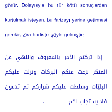
görür. Dolayısyla bu tür kötü sonuçlardan
kurtulmak isteyen, bu farizayı yerine getirmesi
gerekir. Zira hadiste şöyle gelmiştir:
إذا تركتم الأمر بالمعروف والنهي عن
المنكر نزعت عنكم البركات ونزلت عليكم
البليّات وسلطت عليكم شراركم ثم تدعون
.
فلا يستجاب لكم