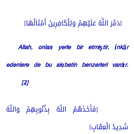
[دَمَّرَ اللَّهُ عَلَيْهِمْ وَلِلْكَافِرِينَ أَمْثَالُهَا]
Allah, onları yerle bir etmiştir. İnkâr
edenlere de bu akıbetin benzerleri vardır.
[2]
[فَأَخَذَهُمُ اللّهُ بِذُنُوبِهِمْ وَاللّهُ
شَدِيدُ الْعِقَابِ]