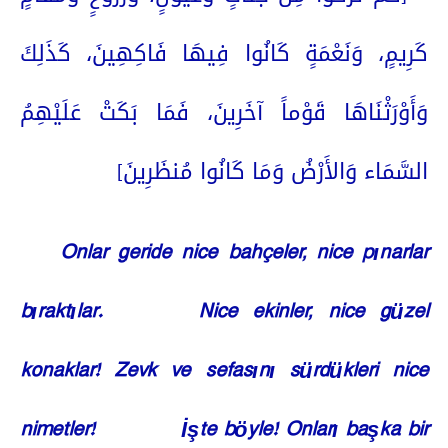
كَرِيمٍ، وَنَعْمَةٍ كَانُوا فِيهَا فَاكِهِينَ، كَذَلِكَ
وَأَوْرَثْنَاهَا قَوْماً آخَرِينَ، فَمَا بَكَتْ عَلَيْهِمُ
السَّمَاء وَالأَرْضُ وَمَا كَانُوا مُنظَرِينَ]
Onlar geride nice bahçeler, nice pınarlar
bıraktılar.
Nice ekinler, nice güzel
konaklar! Zevk ve sefasını sürdükleri nice
nimetler!
İşte böyle! Onları başka bir