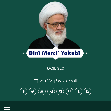
DIL SEC
الأحد ٢٥ صفر ١٤٤٨ هـ