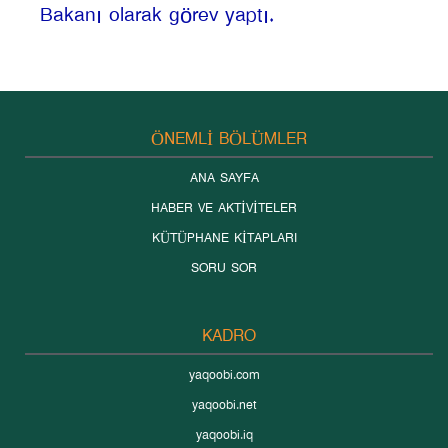
Bakanı olarak görev yaptı.
ÖNEMLİ BÖLÜMLER
ANA SAYFA
HABER VE AKTİVİTELER
KÜTÜPHANE KİTAPLARI
SORU SOR
KADRO
yaqoobi.com
yaqoobi.net
yaqoobi.iq