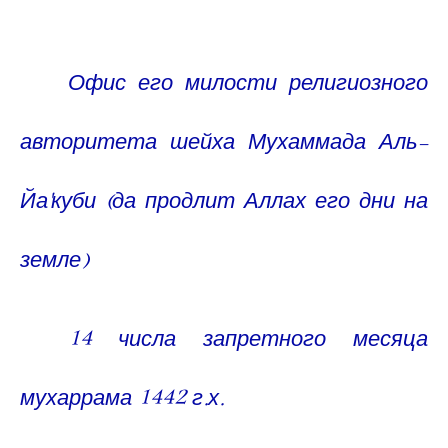
Офис его милости религиозного
авторитета шейха Мухаммада Аль-
Йа
'
куби (да продлит Аллах его дни на
земле)
14 числа запретного месяца
мухаррама 1442 г.х.