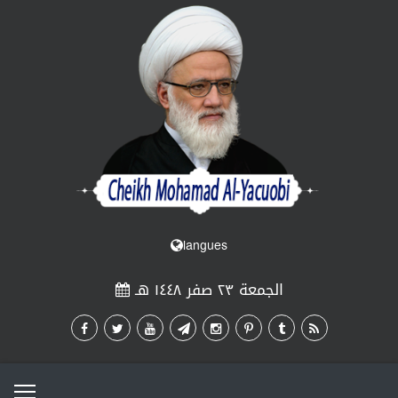
langues
الجمعة ٢٣ صفر ١٤٤٨ هـ