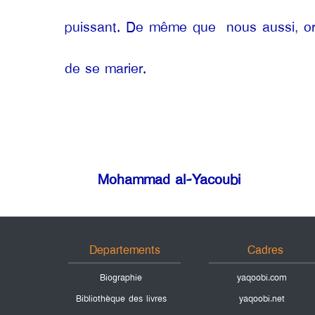
puissant. De même que
nous aussi, or
de se marier.
Mohammad al-Yacoubi
Departements
Cadres
Biographie
yaqoobi.com
Bibliothèque des livres
yaqoobi.net