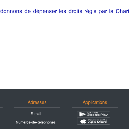
donnons de dépenser les droits régis par la Charia
Adresses
Applications
E-mail
Numeros-de-telephones