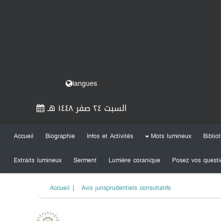
langues
السبت ٢٤ صفر ١٤٤٨ هـ
Accueil
Biographie
Infos et Activités
Mots lumineux
Biblio
+
Extraits lumineux
Serment
Lumière coranique
Posez vos questi
Accueil
|
Avis jurisprudentiels consultatifs