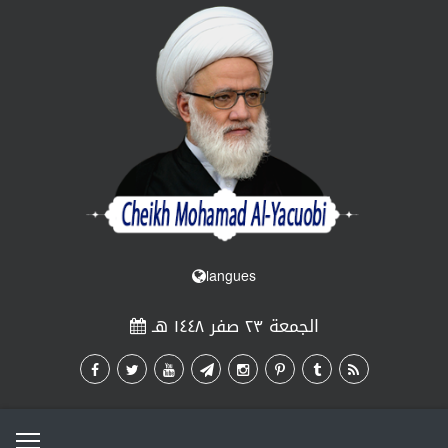
langues
الجمعة ٢٣ صفر ١٤٤٨ هـ