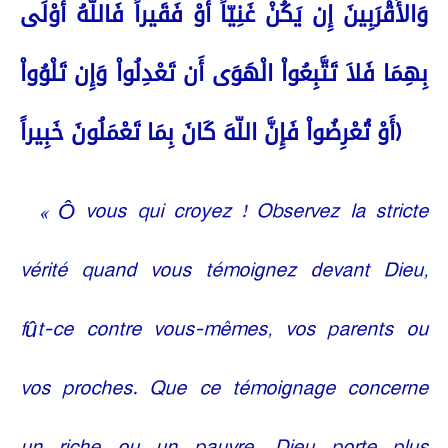
وَالأَقْرَبِينَ إِن يَكُنْ غَنِيّاً أَوْ فَقَيراً فَاللّهُ أَوْلَى
بِهِمَا فَلاَ تَتَّبِعُواْ الْهَوَى أَن تَعْدِلُواْ وَإِن تَلْوُواْ
أَوْ تُعْرِضُواْ فَإِنَّ اللّهَ كَانَ بِمَا تَعْمَلُونَ خَبِيراً)
« Ô vous qui croyez ! Observez la stricte
vérité quand vous témoignez devant Dieu,
fût-ce contre vous-mêmes, vos parents ou
vos proches. Que ce témoignage concerne
un riche ou un pauvre, Dieu porte plus