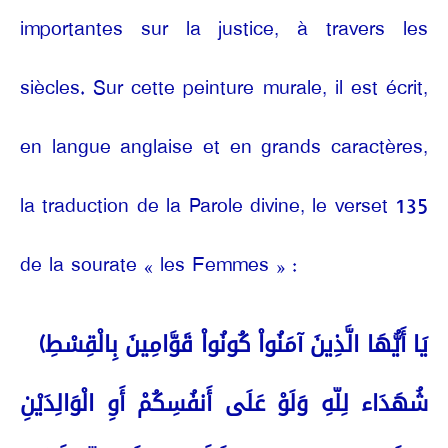
importantes sur la justice, à travers les
siècles. Sur cette peinture murale, il est écrit,
en langue anglaise et en grands caractères,
la traduction de la Parole divine, le verset 135
de la sourate « les Femmes » :
(يَا أَيُّهَا الَّذِينَ آمَنُواْ كُونُواْ قَوَّامِينَ بِالْقِسْطِ
شُهَدَاء لِلّهِ وَلَوْ عَلَى أَنفُسِكُمْ أَوِ الْوَالِدَيْنِ