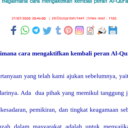
Bagaimana cara mengaktifkan kembali peran Al-Qur’
21/07/2020 20:46:00
|
29/Dzulqa'dah/1441
|times read : 1105
imana cara mengaktifkan kembali peran Al-Qu
ertanyaan yang telah kami ajukan sebelumnya, ya
arinya. Ada
dua pihak yang memikul tanggung j
 kesadaran, pemikiran, dan tingkat keagamaan se
uzah dalam masyarakat adalah untuk menyajika