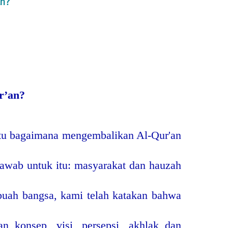
an?
r’an?
itu bagaimana mengembalikan Al-Qur'an
awab untuk itu: masyarakat dan hauzah
buah bangsa, kami telah katakan bahwa
n konsep, visi, persepsi, akhlak dan