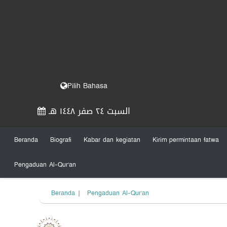
Pilih Bahasa
السبت ٢٤ صفر ١٤٤٨ هـ
Beranda
Biografi
Kabar dan kegiatan
Kirim permintaan fatwa
Pengaduan Al-Qur’an
Beranda
|
Pengaduan Al-Qur’an