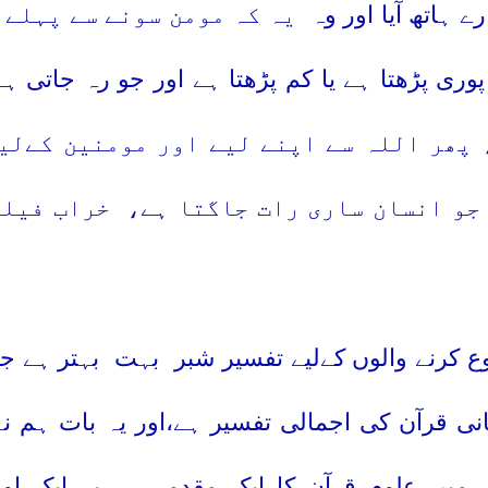
 ہاتھ آیا اور وہ
یہ کہ مومن سونے سے پہلے 
پوری پڑھتا ہے یا کم پڑھتا ہے اور جو رہ جاتی ہ
 پھر اللہ سے اپنے لیے اور مومنین کےلی
جو انسان ساری رات جاگتا ہے،
خراب فیلم
 کرنے والوں کےلیے تفسیر شبر
بہت
بہتر ہے 
ی قرآن کی اجمالی تفسیر ہے،اور یہ بات ہم نے 
میں علوم قرآن کا ایک مقدمہ ہے یہ ایک او