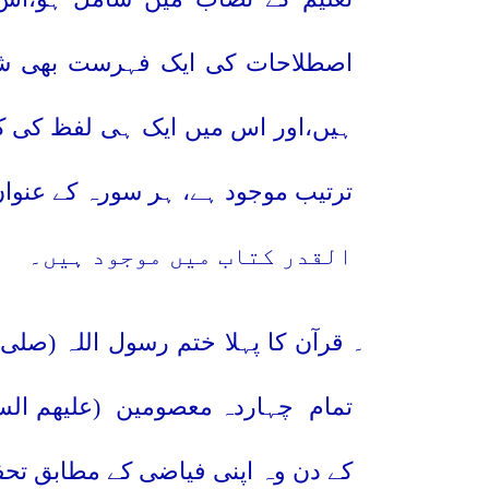
اصطلاحات کی ایک فہرست بھی 
ہیں،اور اس میں ایک ہی لفظ کی کئ
ترتیب موجود ہے، ہر سورہ کے عنوان 
القدر کتاب میں موجود ہیں۔
۹۔
قرآن کا پہلا ختم رسول اللہ (صلى ا
تمام
چہاردہ معصومین
(عليهم ال
کے دن وہ اپنی فیاضی کے مطابق تح