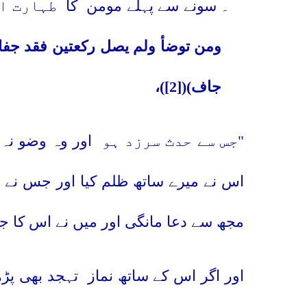
۷۔ سونے سے پہلے مومن
کا
طہارت او
ومن توضأ ولم يصل ركعتين فقد جفا
جاف)(
[2]
)،
"جس سے حدث سرزد ہو
اور وہ وضو نہ 
اس نے میرے ساتھ ظلم کیا اور جس نے د
مجھ سے دعا مانگی اور میں نے اس کا جو
اور اگر اس کے ساتھ نماز
تہجد بھی پڑ