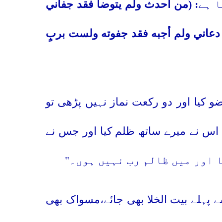
ا ہے
: (من أحدث ولم يتوضأ فقد جفاني
عاني ولم أجبه فقد جفوته ولست بربٍ
 کیا اور دو رکعت نماز نہیں پڑھی تو
 اس نے میرے ساتھ ظلم کیا اور جس نے
 اور میں ظالم رب نہیں ہوں۔"
 پہلے بیت الخلا بھی جائے،مسواک بھی