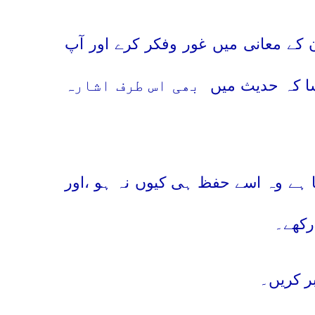
ن کے معانی میں غور وفکر کرے اور آپ
ا کہ حدیث میں
بھی اس طرف اشارہ
 ہے وہ اسے حفظ ہی کیوں نہ ہو ،اور
رکھے۔
ر کریں۔