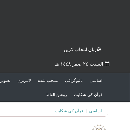
زبان انتخاب كريں
السبت ٢٤ صفر ١٤٤٨ هـ
اساسى
بائيوگرافى
منتخب شده
لائبريرى
تصوير
قرآن کی شکایت
روشن الفاظ
اساسى
|
قرآن کی شکایت