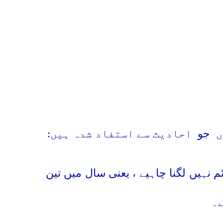
ں
جو
احادیث سے استفاد شدہ ہیں:
ئم نہیں لگنا چاہیے ، یعنی سال میں تین
ے۔