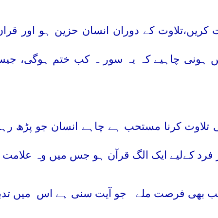
ت کریں،تلاوت کے دوران انسان حزین ہو اور قرا
ں ہونی چاہیے کہ یہ سور ہ کب ختم ہوگی، جیس
ی تلاوت کرنا مستحب ہے چاہے انسان جو پڑھ رہا
رد کےلیے ایک الگ قرآن ہو جس میں وہ علامت 
جب بھی فرصت ملے
جو آیت سنی ہے اس
میں تدب