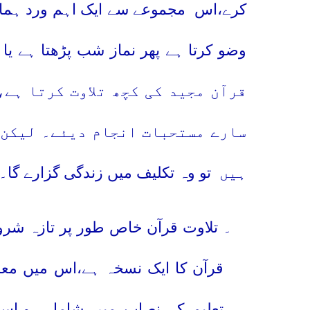
کرے،اس
مجموعے سے ایک اہم ورد ہمارے
وضو کرتا ہے پھر نماز شب پڑھتا ہے یا 
قرآن مجید کی کچھ تلاوت کرتا ہے،
سارے مستحبات انجام دیئے۔ لیکن 
ہیں
تو وہ تکلیف میں زندگی گزارے گا۔
۸
۔ تلاوت قرآن خاص طور پر تازہ شروع
قرآن کا ایک نسخہ ہے،اس میں معان
تعلیم کے نصاب میں شامل ہو،اس 