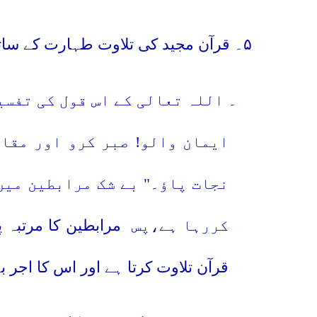
۵۔ قرآن مجید کی تلاوت طہارت کے ساتھ،
۶
۔ اللہ تعالی کے اس قول کی تفسی
ایمان والو! صبر کرو اور مقاب
نجات پاؤ۔" بے شک مرابطین میں
کررہا ہے،پس
مرابطین کا مرتبہ پ
قرآن تلاوت کرتا ہے اور اس کا اجر ب