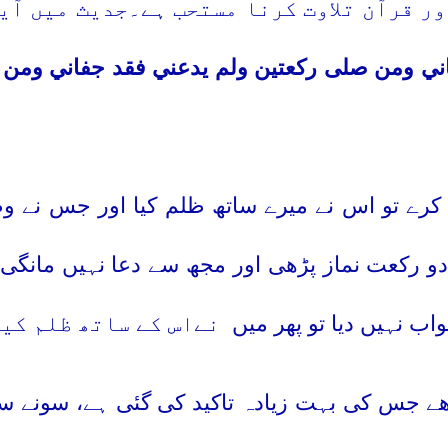
ر قرآن تلاوت کرنا مستحب ہے۔جدیث میں آی
ني ومن صلى ركعتين ولم يدعني فقد جفاني ومن د
کرے تو اس نے میرے ساتھ ظلم کیا اور جس نے وضو
و رکعت نماز پڑھی اور مجھ سے دعا نہیں مانگی
اب نہیں دیا تو پھر میں
نےاس کے ساتھ ظلم کیا
ھے جس کی بہت زیادہ تاکید کی گئی ہے، سونے سے