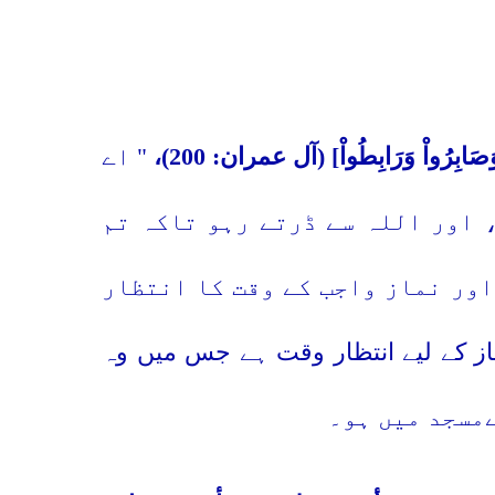
ُواْ وَصَابِرُواْ وَرَابِطُواْ] (آل عمران:
200)،
" اے
، اور اللہ سے ڈرتے رہو تاکہ تم
اور نماز واجب کے وقت کا انتظار
از کے لیے انتظار وقت ہے جس میں وہ
مسجد میں ہو۔