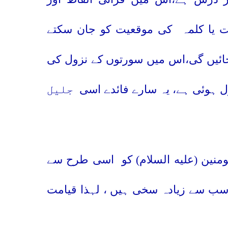
ت یا کلمہ
کی موقعیت کو جان سکتے
جائیں گی،اس میں سورتوں کے نزول کی
زل ہوئی ہے، یہ سارے فائدے اسی
جلیل
منین (عليه السلام) کو
اسی طرح سے
 سب سے زیادہ سخی ہیں ، لہذا قیامت