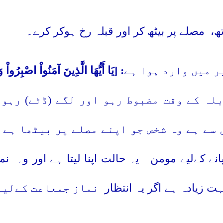
مصلے پر بیٹھ کر اور قبلہ رخ ہوکر کرے۔
ر میں وارد ہوا ہے
: [يَا أَيُّهَا الَّذِينَ آمَنُواْ اصْبِر
لہ کے وقت مضبوط رہو اور لگے (ڈٹے) رہو
 سے ہے وہ شخص جو اپنے مصلے پر بیٹھا ہے 
انے کےلیے مومن
یہ حالت اپنا لیتا ہے اور وہ
نم
ہت زیادہ ہے اگر یہ انتظار
نماز جمعاعت کےلیے