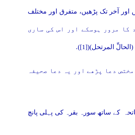
 اور آخر تک پڑھیں، متفرق اور مختلف
 کا مرور ہوسکے اور اس کی ساری
الحالِّ المرتحل)(
[1]
).
مختص دعا پڑھے اور یہ دعا صحیفہ
تحہ
کے ساتھ سورہ بقرہ کی پہلی پانچ