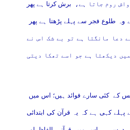
واش روم جاتا ہے،
برش کرتا ہے پھر
ے وہ طلوع فجر سے پہلے پڑھتا ہے پھر
ے دعا مانگتا ہے تو بے شک اس نے
یں دیکھتا ہے جو اسے تھکا دیتی
جس کے
کئی سارے فوائد ہیں؛ اس میں
پہلے کہی ہے کہ یہ قرآن کی ابتدائی
ر درس ہے،اس میں قرآنی الفاظ اور