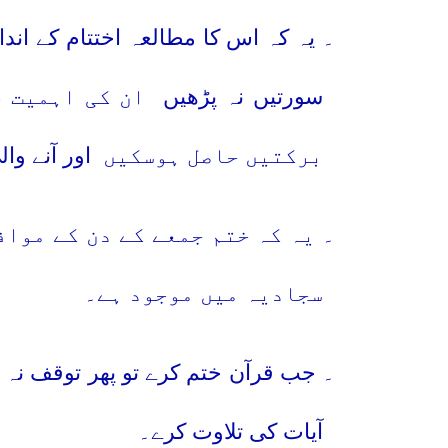
۲
۔ یہ کہ اس کا مطالعہ اختتام کے اند
سورتیں نہ پڑھیں
ان کی اہمیت چ
برکتیں حاصل ہوسکیں
اور آنے و
۳
۔ یہ کہ ختم جمعے کے دن کے مواف
سجادیہ میں موجود ہے۔
۴
۔ جب قرآن ختم کرے تو پھر توقف نہ ک
آیات کی تلاوت کرے۔