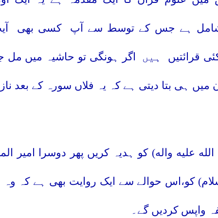
شامل ہے جس کے توسط سے آپ
کسی بھی
آی
ی قرائتیں
ہیں
اگر ہونگی تو حاشیہ میں مل 
میں ہی بتا دیتی ہے کہ یہ فلاں سورہ کے بعد نا
لله عليه واله) کو ہدیہ کریں پھر دوسرا امیر المو
سلام) کو،اس حوالے سے ایک روایت بھی ہے کہ وہ
فہ واپس کردیں گے۔