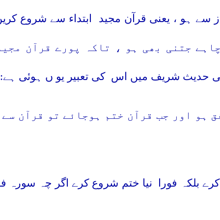
از سے ہو ، یعنی قرآن مجید
ابتداء سے شروع کریں
اہے جتنی بھی ہو ، تاکہ پورے قرآن مجید
الی حدیث شریف میں اس
کی تعبیر یو ں ہوئی ہے: (
ق ہو اور جب قرآن ختم ہوجائے تو قرآن سے 
رے بلکہ فورا
نیا ختم شروع کرے اگر چہ سورہ فا