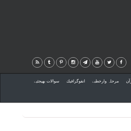
آن
مرحلہ وارخطبے
انفوگرافيك
سوالات بهيجئيے