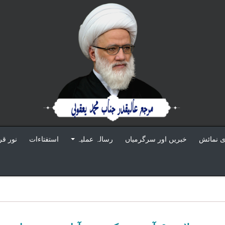
ى نمائش
خبريں اور سرگرمياں
رسالہ عمليہ
استفتاءات
نور قر
+