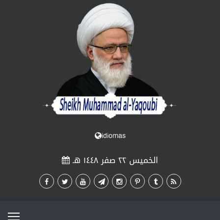
idiomas
الخميس ٢٢ صفر ١٤٤٨ هـ