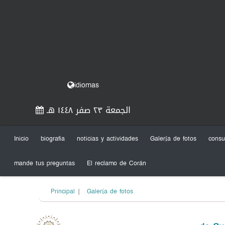
idiomas
الجمعة ٢٣ صفر ١٤٤٨ هـ
Inicio
biografia
noticias y actividades
Galería de fotos
consu
mande tus preguntas
El reclamo de Corán
Principal
|
Galería de fotos