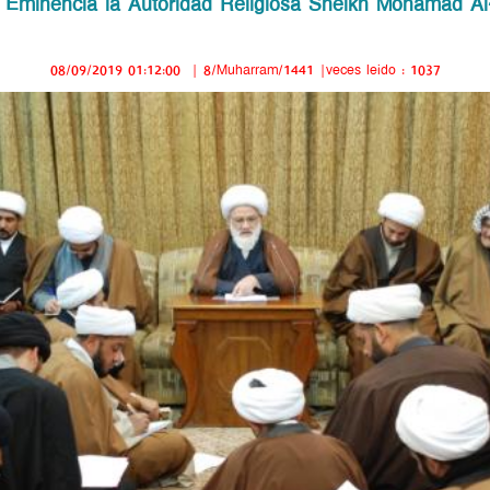
 Eminencia la Autoridad Religiosa Sheikh Mohamad Al
08/09/2019 01:12:00
|
8/Muharram/1441
|veces leido : 1037