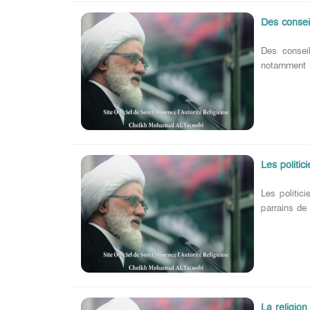
Des consei
Des consei
notamment l’
Les politi
Les politic
parrains de
La religion