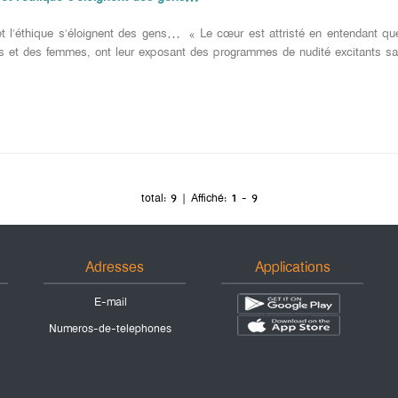
 et l’éthique s’éloignent des gens… « Le cœur est attristé en entendant qu
et des femmes, ont leur exposant des programmes de nudité excitants sa
total:
9
| Affiché:
1 - 9
Adresses
Applications
E-mail
Numeros-de-telephones