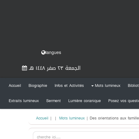
langues
الجمعة ٢٣ صفر ١٤٤٨ هـ
Accueil
Biographie
Infos et Activités
Mots lumineux
Biblio
+
Extraits lumineux
Serment
Lumière coranique
Posez vos questi
Accueil
|
|
Mots lumineux
| Des orientations aux famill