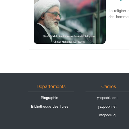
La religion
des hommes 
Departements
Cadres
Biographie
yaqoobi.com
Bibliothèque des livres
yaqoobi.net
yaqoobi.iq