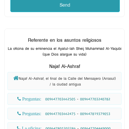
detalle en nuestro libro sobre las disposiciones y
normas islamicas (Subu assalam) y está disponible en
el sitio.
Referente en los asuntos religiosos
La oficina de su eminencia el Ayatul-lah Sheij Muhammad Al-Yaqubi
(que Dios alargue su vida)
Najaf Al-Ashraf
Najaf Al-Ashraf, el final de la Calle del Mensajero (Arrasul)

  / la ciudad antigua 
009647703662505
 - 
009647703240782
 Preguntas: 
009647703662475
 - 
009647819379053
 Preguntas: 
009647801303386
 - 
009647704449000
 La oficina: 