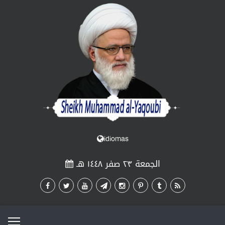
idiomas
الجمعة ٢٣ صفر ١٤٤٨ هـ