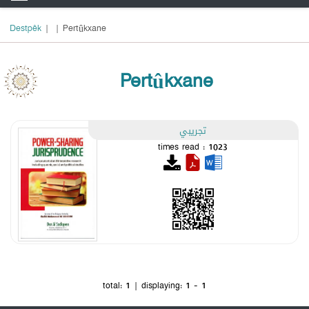
Destpêk
|
| Pertûkxane
Pertûkxane
تجريبي
times read : 1023
total:
1
| displaying:
1 - 1