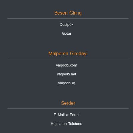
Besen Giring
Destpêk
Gotar
Malperen Giredayi
yaqoobi.com
yaqoobi.net
yaqoobi.iq
Serder
E-Mail a Fermi
Hejmaren Telefone