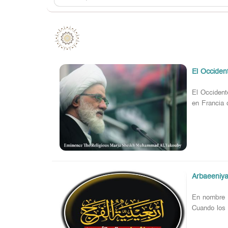
El Occiden
El Occident
en Francia 
Arbaeeniya
En nombre d
Cuando los 