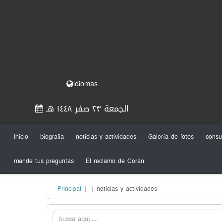
idiomas
الجمعة ٢٣ صفر ١٤٤٨ هـ
Inicio
biografia
noticias y actividades
Galería de fotos
consu
mande tus preguntas
El reclamo de Corán
Principal
|
| noticias y actividades