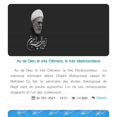
Au de Dieu le très Clément, le très Miséricordieux
Au de Dieu le très Clément, le très Miséricordieux Le
mémorial d'éminent défunt Cheikh Muhammad Jawad Al-
Mahdawi En fait, le séminaire des études théologique de
Najaf vient de perdre aujourd'hui l'un de ses remarquables
dirigeants et l'un des professeurs ...
06 Mar 2021 - 14:57
Lis 800
Details