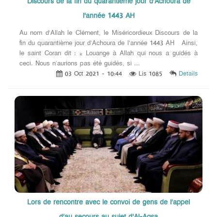
Discours de la fin du quarantième jour d’Achoura de
l'année 1443 AH
Au nom d’Allah le Clément, le Miséricordieux Discours de la
fin du quarantième jour d’Achoura de l'année 1443 AH Ainsi,
le saint Coran dit : « Louange à Allah qui nous a guidés à
ceci. Nous n’aurions pas été guidés, si ...
03 Oct 2021 - 10:44
Lis 1085
Details
Lors de rencontre avec le convoi de gens de l’appel
d’au secours au sujet d'Al-Aqsa