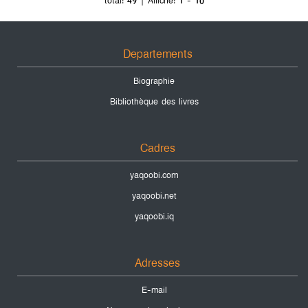
total:
49
| Affiché:
1 - 10
Departements
Biographie
Bibliothèque des livres
Cadres
yaqoobi.com
yaqoobi.net
yaqoobi.iq
Adresses
E-mail