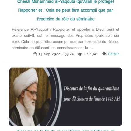
Cheikh Muhammad al-Yaqoubi (qu’Allah le protège)
Rapporter et , Cela ne peut être accompli que par
l'exercice du rôle du séminaire
Référence Al-Yaqubi : Rapporter et appeler à Dieu, béni et
exalté soit-Il, est le message des Prophètes (paix soit sur
eux). Cela ne peut être accompli que par l'exercice du rôle du
séminaire en diffusant les connaissances, la ...
13 Sep 2022 - 08:24
Lis 1341
Details