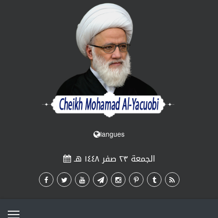
langues
الجمعة ٢٣ صفر ١٤٤٨ هـ