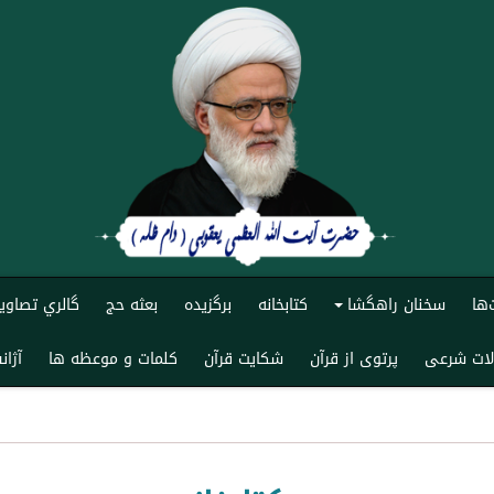
‌ها
سخنان راهگشا
کتابخانه
برگزیده
بعثه حج
گالري تصاوير
+
ات شرعی
پرتوی از قرآن
شکایت قرآن
کلمات و موعظه ها
آژا