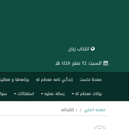
انتخاب زبان
السبت ٢٤ صفر ١٤٤٨ هـ
صفحة نخست
زندگي ‌نامه معظم له
برنامه‌ها و فعاليت
بیانات معظم له
رساله عملیه
استفتائات
سوال
+
+
+
صفحه اصلي
|
| کتابخانه