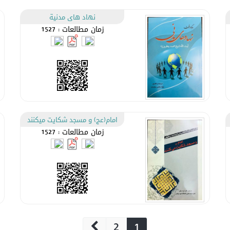
نهاد هاى مدنية
زمان مطالعات : 1527
امام(عج) و مسجد شکایت میکنند
زمان مطالعات : 1527
2
1